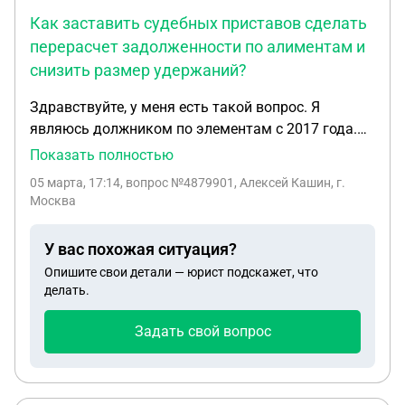
Как заставить судебных приставов сделать
перерасчет задолженности по алиментам и
снизить размер удержаний?
Здравствуйте, у меня есть такой вопрос. Я
являюсь должником по элементам с 2017 года.
На самом деле где-то до 20-21 годов я болел
Показать полностью
работать, я толком не мог, потому что находился
05 марта, 17:14
, вопрос №4879901, Алексей Кашин, г.
по наблюдениям у психиатра, я мог работать
Москва
исключительно в самых минимальных. В задачах,
потому что я принимал очень сильные
У вас похожая ситуация?
транквилизаторы и находился под наблюдением
Опишите свои детали — юрист подскажет, что
толком, не соображал, что мог сделать, а в это
делать.
время моя предыдущая супруга. Пока я до того,
как попал в больницу, она была со мной, но куда
Задать свой вопрос
я попал в больницу, она ушла подала на развод в
последующем, я какое-то время ходил, передавал
ей деньги каждую неделю, по-моему. Но это