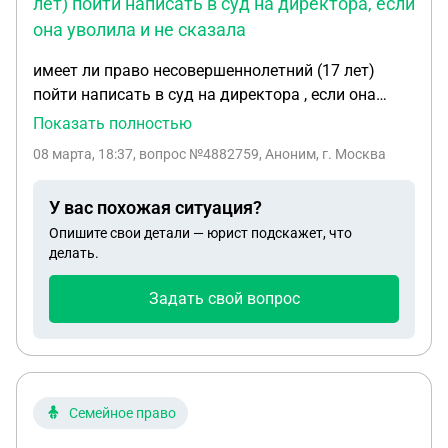
лет) пойти написать в суд на директора, если
она уволила и не сказала
имеет ли право несовершеннолетний (17 лет)
пойти написать в суд на директора , если она
уволила и не сказала причину увольнения сказав
Показать полностью
"плохо работали" , я написал чтобы были
08 марта, 18:37
, вопрос №4882759, Аноним, г. Москва
доказательства, но я работал неофициально, на
деньги не кинули, все с деньгами нормально.
У вас похожая ситуация?
Опишите свои детали — юрист подскажет, что
делать.
Задать свой вопрос
Семейное право