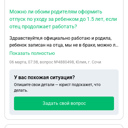
Можно ли обоим родителям оформить
отпуск по уходу за ребенком до 1.5 лет, если
отец продолжает работать?
Здравствуйте,я официально работаю и родила,
ребенок записан на отца, мы не в браке, можно ли
сделать так чтоб мы оба были в декретном
Показать полностью
отпуске по уходу до 1.5 но при этом отец ребенка
06 марта, 07:38
, вопрос №4880498, Юлия, г. Сочи
работал и получал пособие от своей работы?
У вас похожая ситуация?
Опишите свои детали — юрист подскажет, что
делать.
Задать свой вопрос