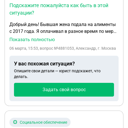
Подскажите пожалуйста как быть в этой
ситуации?
Добрый день! Бывшая жена подала на алименты
с 2017 года. Я оплачивал в разное время по мере
возможностей, была устная
Показать полностью
договоренность.Иногда платить было нечем. С
06 марта, 15:53
, вопрос №4881053, Александр, г. Москва
ребенком общение не прекращал, поддерживая
теплые отношения. Крайние 3 года официально не
У вас похожая ситуация?
работал, перебивался подработками. Опять же по
Опишите свои детали — юрист подскажет, что
возможности помогая ребенку. Сумма, которую
делать.
насчитал пристав 1 млн 200 тыс. У меня на
иждивении 2 несовершеннолетних ребенка и жена
Задать свой вопрос
в декрете.Снимаем квартиру.В собственности
ничего нет.Зп 30 тыс рублей. При этом у бывшей
супруги, свой успешный бизнес, новое авто
стоимостью около 4 млн., построила дом.
Подскажите пожалуйста как быть в этой
Социальное обеспечение
ситуации?