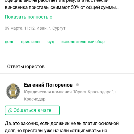
официально не работает и в результате, с пенсии
виновника приставы снимают 50% от общей суммы,
лучше уже так, чем вообще никак...
Все было до
Показать полностью
недавнего времени хорошо, ежемесячно поступали
09 марта, 11:12
,
Иван
,
г. Сургут
суммы около 20т.р.
И последнии пару месяцев заметил,
что с суммы, которую ежемесячно удерживают с
долг
приставы
суд
исполнительный сбор
должника, стала приходить мне не полностью, а допустим
уже 17т.р. по причине, что с удерживаемых 20т.р.
приставы стали снимать "исполнительный сбор".
Законно
это, что основной долг должником еще не выплачен, а
Ответы юристов
приставы уже начали "отщипывать" на исполнительный
сбор, как бы это выразиться "с моих денег"?
Евгений Погорелов
Юридическая компания "Юрист Краснодара", г.
Краснодар
Общаться в чате
Да, это законно, если должник не выплатил основной
долг, но приставы уже начали «отщипывать» на