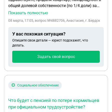
общей долевой собственности (по 1/4 доли) за
общую сумму 2 800 000, у каждого получился
Показать полностью
доход по 700 000, будет ли налог, если доход
08 марта, 17:05
, вопрос №4882706, Анастасия, г. Бердск
менее миллиона? При подаче декларации в
приложении налоговой, предоставляется выбор
У вас похожая ситуация?
налогового вычета в 250 000, облагаемый доход
Опишите свои детали — юрист подскажет, что
450 000 и налог 58 500, все верно?
делать.
Задать свой вопрос
Социальное обеспечение
Что будет с пенсией по потере кормильцев
при официальном трудоустройстве?