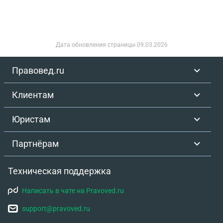
этого я внёс деньги с расчётного счета в таком
же количестве и попросил сделать возврат того
платежа на реквизиты той карты, с которой они
были совершены. Однако, я получил от них отказ.
Дата обновления страницы
09.03.2026
Они утверждают, что могут вернуть деньги
ТОЛЬКО на те реквизиты, которые указаны в
Правовед.ru
договоре. Им не важно с каких реквизитов и
каким способом пополнялся счёт возвратов. Я
Клиентам
нахожу это как минимум странным, что они по
своей воле возвращают платёж на иные
Юристам
реквизиты, чем те, с которых производится
платёж. А как максимум нахожу это подлым, ведь
Партнёрам
если теперь они вернут этот платёж на мой
расчётный счёт, то для меня это будет доход и я
Техническая поддержка
должен буду с него уплатить 15%, что составляет
9000 рублей! Прошу помочь разобраться в
Написать в чате на Pravoved.ru
правомерности их действий.
support@pravoved.ru