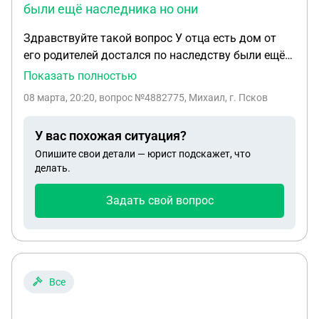
были ещё наследника но они
Здравствуйте такой вопрос У отца есть дом от
его родителей достался по наследству были ещё
наследника но они отказались от доли и
Показать полностью
переписали на отца доли Но по какой-то причины
08 марта, 20:20
, вопрос №4882775, Михаил, г. Псков
он не вступил в наследство Дом сгорел этой
зимой Вопрос как восстановить право на
У вас похожая ситуация?
наследство ? И приватизировать земельный
Опишите свои детали — юрист подскажет, что
участок ( не размежованный) и не в
делать.
собственности его родителей
Задать свой вопрос
Все