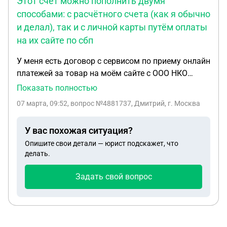
Этот счёт можно пополнить двумя
способами: с расчётного счета (как я обычно
и делал), так и с личной карты путём оплаты
на их сайте по сбп
У меня есть договор с сервисом по приему онлайн
платежей за товар на моём сайте с ООО НКО
"ЮМАНИ". Периодически мне надо пополнять
Показать полностью
баланс возвратов, чтобы я мог возвращать
07 марта, 09:52
, вопрос №4881737, Дмитрий, г. Москва
деньги клиента за купленный товар. Баланс
возвратов-это отдельный счёт у ЮМАНИ, на
У вас похожая ситуация?
котором лежат деньги до момента, как
Опишите свои детали — юрист подскажет, что
покупателю потребуется сделать возврат. Этот
делать.
счёт можно пополнить двумя способами: с
расчётного счета (как я обычно и делал), так и с
Задать свой вопрос
личной карты путём оплаты на их сайте по сбп. 21
февраля я пополнил этот счёт со своей личной
карты на 60 000, тк это самый быстрый способ и
моя ситуация с клиентом этого требовала. После