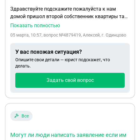
Здравствуйте подскажите пожалуйста к нам
домой пришол второй собственник квартиры так
как мы не хотим покупать вторую комнату то
Показать полностью
второй собственник решил на мою супругу
05 марта, 10:57
, вопрос №4879419, Алексей, г. Одинцово
кричать матом и махать руками я заступился так
как она беременная на 9 месяце) и при этом она
У вас похожая ситуация?
еще пошла на меня заявления написала 119 ст!
Опишите свои детали — юрист подскажет, что
Что может быть за это мне и как можно написать
делать.
встречное заявления?
Задать свой вопрос
Все
Могут ли люди написать заявление если им