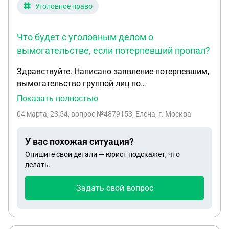
Уголовное право
Что будет с уголовным делом о
вымогательстве, если потерпевший пропал?
Здравствуйте. Написано заявление потерпевшим,
вымогательство группой лиц по
предварительному сговору. Потерпевший,после
Показать полностью
написанного заявления пропал. Что будет дальше
04 марта, 23:54
, вопрос №4879153, Елена, г. Москва
с делом? Свидетели все в пользу подсудимых.
У вас похожая ситуация?
Опишите свои детали — юрист подскажет, что
делать.
Задать свой вопрос