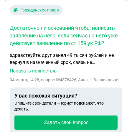
Гражданское право
Достаточно ли оснований чтобы написать
заявление на него, если сейчас на него уже
действует заявление по ст 159 ук РФ?
здравствуйте, друг занял 49 тысяч рублей и не
вернул в назначенный срок, связь не
поддерживаем. есть скриншоты переписок и
Показать полностью
выписки из банка о переводах, из данных о
04 марта, 14:28
, вопрос №4878426, Анна, г. Владикавказ
человеке знаю только имя фамилию. достаточно
ли оснований чтобы написать заявление на него,
У вас похожая ситуация?
если сейчас на него уже действует заявление по
Опишите свои детали — юрист подскажет, что
ст 159 ук РФ? с момента как он должен был
делать.
вернуть деньги прошел месяц.
Задать свой вопрос