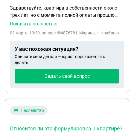
Здравствуйте. квартира в собственности около
трех лет, но с момента полной оплаты прошло
более 5 лет. (жилье не единственное). Я знаю, что
Показать полностью
при продаже налог платить не надо. Вопрос: надо
03 марта, 13:20
, вопрос №4876781, Марина, г. Ноябрьск
ли подавать декларацию 3НДФЛ при продаже
квартиры или нет. Нулевую декларацию не
У вас похожая ситуация?
получается подать.
Опишите свои детали — юрист подскажет, что
делать.
Задать свой вопрос
Наследство
Относится ли эта формулировка к квартире?