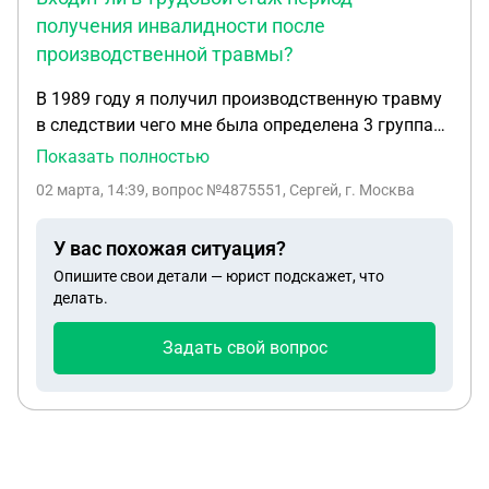
получения инвалидности после
производственной травмы?
В 1989 году я получил производственную травму
в следствии чего мне была определена 3 группа
инвалидности на которой я находился три года.
Показать полностью
Мне платило предприятие регресс и так же я
02 марта, 14:39
, вопрос №4875551, Сергей, г. Москва
получал пенсию от органов собеса. Суть вопроса..
Входят ли этих три года в общий трудовой стаж?
У вас похожая ситуация?
Опишите свои детали — юрист подскажет, что
делать.
Задать свой вопрос