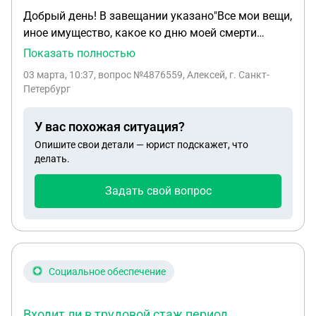
Добрый день! В завещании указано"Все мои вещи,
иное имущество, какое ко дню моей смерти
окажется мне принадлежащим, в чем бы таковое
Показать полностью
не заключалось и где бы оно ни находилось, в
03 марта, 10:37
, вопрос №4876559, Алексей, г. Санкт-
том числе имущественные права и обязанности".
Петербург
Относится ли эта формулировка к квартире?
Спасибо.
У вас похожая ситуация?
Опишите свои детали — юрист подскажет, что
делать.
Задать свой вопрос
Социальное обеспечение
Входит ли в трудовой стаж период