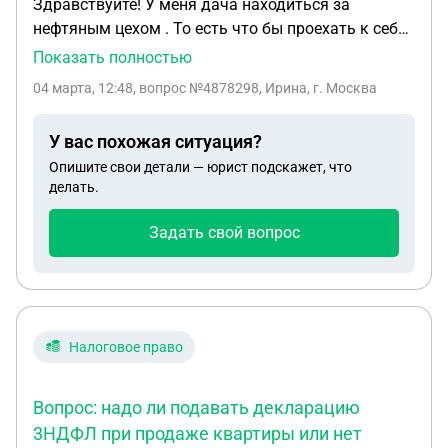
Здравствуйте! У меня дача находиться за
нефтяным цехом . То есть что бы проехать к себе
на участок я проезжаю мимо цеха . За пять
Показать полностью
километров до цеха , РН-ЮНГ установили пост , и
04 марта, 12:48
, вопрос №4878298, Ирина, г. Москва
теперь что бы проехать к себе на дачу я должна
получить пропуск у них на себя на машину , и
У вас похожая ситуация?
каждый раз при въезде или выезде досмотр
Опишите свои детали — юрист подскажет, что
машины . Сейчас еще требуют подписывать
делать.
согласие на обработку персональных данных .
Так же такие их же посты не пускают нас просто в
Задать свой вопрос
лес , на рыбалку . Доступа к цеху у нас нет , мы не
работники данной организации . Мы проезжаем
мимо по федеральной трассе часть которой они
просто перекрыли .
Налоговое право
Вопрос: надо ли подавать декларацию
3НДФЛ при продаже квартиры или нет