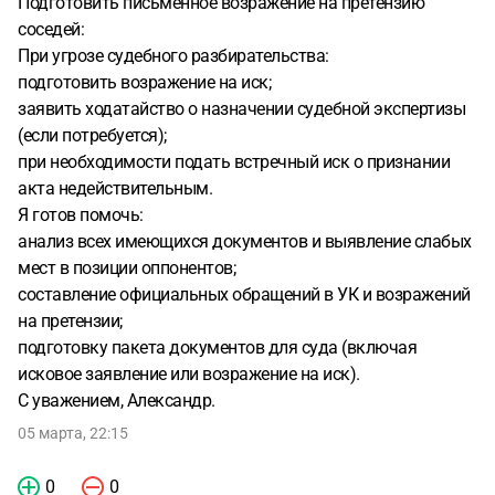
Подготовить письменное возражение на претензию
Грязная. Трещина по потолке идет по всему дому. Я с
соседей:
сумма их требования не согласна. Что делать в данной
При угрозе судебного разбирательства:
ситуации? Так же сосед работает дворником в
подготовить возражение на иск;
Жилищнике, соответсвенно он мог по-дружбе попросить
заявить ходатайство о назначении судебной экспертизы
накатать этот кривой акт. А сантехник, подпись которого
(если потребуется);
есть в акте, сказал, что не осматривал эту квартиру
при необходимости подать встречный иск о признании
акта недействительным.
Я готов помочь:
анализ всех имеющихся документов и выявление слабых
мест в позиции оппонентов;
составление официальных обращений в УК и возражений
на претензии;
подготовку пакета документов для суда (включая
исковое заявление или возражение на иск).
С уважением, Александр.
05 марта, 22:15
0
0