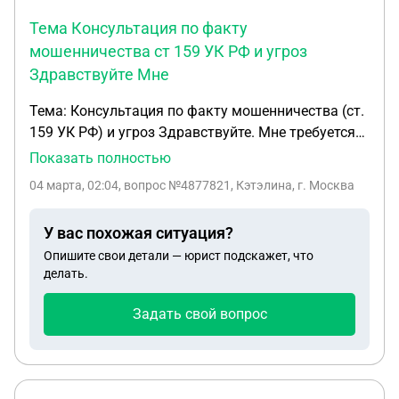
Тема Консультация по факту
мошенничества ст 159 УК РФ и угроз
Здравствуйте Мне
Тема: Консультация по факту мошенничества (ст.
159 УК РФ) и угроз Здравствуйте. Мне требуется
срочная юридическая консультация по
Показать полностью
следующей ситуации, в которой я оказалась.
04 марта, 02:04
, вопрос №4877821, Кэтэлина, г. Москва
Краткое описание участников (для ясности): 1. Я:
Пострадавшая сторона (доверчивый
У вас похожая ситуация?
пользователь). 2. Мошенник (М): Мужчина, с
Опишите свои детали — юрист подскажет, что
которым я познакомилась для общения. Его
делать.
контакты: предположительный адрес (найденный
знакомыми), аккаунты в Telegram (левые). 3.
Задать свой вопрос
Заказчик (З): Покупатель с Авито. Либо второй
потерпевший, либо возможный сообщник
Мошенника (М). Хронология событий: 1.
Знакомство и предложение. Я познакомилась с