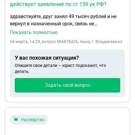
действует заявление по ст 159 ук РФ?
здравствуйте, друг занял 49 тысяч рублей и не
вернул в назначенный срок, связь не
поддерживаем. есть скриншоты переписок и
Показать полностью
выписки из банка о переводах, из данных о
04 марта, 14:28
, вопрос №4878426, Анна, г. Владикавказ
человеке знаю только имя фамилию. достаточно
ли оснований чтобы написать заявление на него,
У вас похожая ситуация?
если сейчас на него уже действует заявление по
Опишите свои детали — юрист подскажет, что
ст 159 ук РФ? с момента как он должен был
делать.
вернуть деньги прошел месяц.
Задать свой вопрос
Наследство