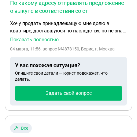
По какому адресу отправлять предложение
о выкупе в соответствии со ст
Хочу продать принадлежащую мне долю в
квартире, доставшуюся по наследству, но не знаю
адреса регистрации остальных дольщиков. По
Показать полностью
какому адресу отправлять предложение о выкупе
04 марта, 11:56
, вопрос №4878150, Борис, г. Москва
в соответствии со ст. 250 ГК РФ ?
У вас похожая ситуация?
Опишите свои детали — юрист подскажет, что
делать.
Задать свой вопрос
Все