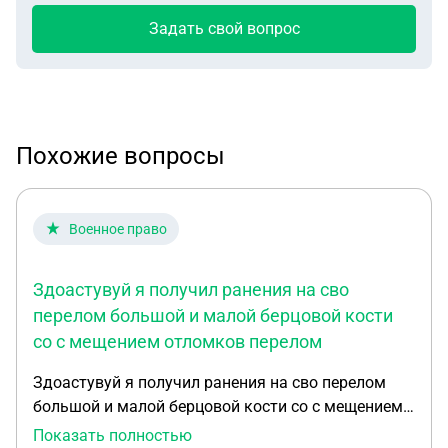
Задать свой вопрос
Похожие вопросы
Военное право
Здоастувуй я получил ранения на сво
перелом большой и малой берцовой кости
со с мещением отломков перелом
Здоастувуй я получил ранения на сво перелом
большой и малой берцовой кости со с мещением
отломков перелом плюсневых костей 2,3,4, какую
Показать полностью