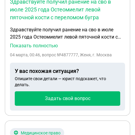
Здравствуйте получил ранение на сво в
июле 2025 года Остеомиелит левой
пяточной кости с переломом бугра
Здравствуйте получил ранение на сво в июле
2025 года Остеомиелит левой пяточной кости с
переломом бугра пяточной кости до сих пор
Показать полностью
свищи не заживают с них до сих пор выходит гной
04 марта, 00:46
, вопрос №4877777, Женя, г. Москва
положили в больницу на операцию жду операции.
Скажите мне примерно могут ли меня списать и
У вас похожая ситуация?
чего мне ждать
Опишите свои детали — юрист подскажет, что
делать.
Задать свой вопрос
Медицинское право