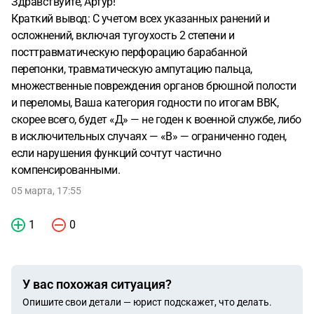
Здравствуйте, Артур!
от 28.11.2025. Посттравматическая
перфорация
Краткий вывод: С учетом всех указанных ранений и
барабанной перепонки слева с восприятием разговорной
осложнений, включая тугоухость 2 степени и
речи 3,5м.
посттравматическую перфорацию барабанной
перепонки, травматическую ампутацию пальца,
множественные повреждения органов брюшной полости
и переломы, Ваша категория годности по итогам ВВК,
скорее всего, будет «Д» — не годен к военной службе, либо
в исключительных случаях — «В» — ограниченно годен,
если нарушения функций сочтут частично
компенсированными.
05 марта, 17:55
1
0
У вас похожая ситуация?
Опишите свои детали — юрист подскажет, что делать.