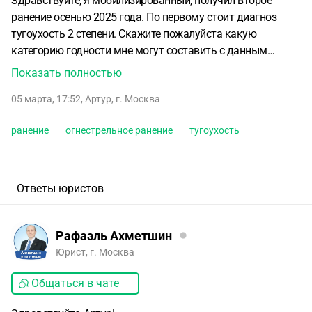
Здравствуйте, я мобилизированный, получил второе
ранение осенью 2025 года. По первому стоит диагноз
тугоухость 2 степени. Скажите пожалуйста какую
категорию годности мне могут составить с данным
диагнозом:Сочетанное огнестрельное ранение головы,
Показать полностью
живота, таза, конечностей 28.11.2025 года.
05 марта, 17:52
,
Артур
,
г. Москва
Множественное осколочное касательное непроникающее
ранение мягких тканей головы. Множественное
ранение
огнестрельное ранение
тугоухость
осколочное
слепое проникающее ранение живота с
повреждением тощей (удалено 50см), подвздошной
(удалено 60см)и сигмовидной (удалено 10см)кишки.
Осколочное
касательное ранение левой верхней
Ответы юристов
конечности с травматической ампутацией пятого пальца
левой кисти на уровне
пястно-фалангового сустава и
оскольчатым переломом тела V пястной кости.
Рафаэль Ахметшин
Посттравматическая невропатия
локтевого нерва слева с
Юрист, г. Москва
двигательными и чувствительными нарушениями.
Общаться в чате
Осколочное слепое ранение таза с
Дырчатым переломом
большого вертела левой бедренной кости. Акубаротравма