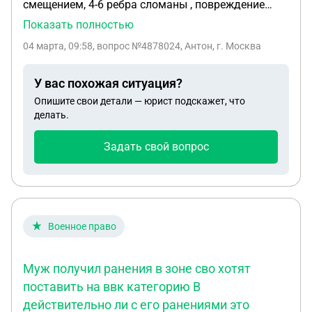
смещением, 4-6 ребра сломаны , повреждение
трахеи , в госпитали гвв2 подали на ввк , в итоге
Показать полностью
сняли с ввк так как отсутствует справка на
04 марта, 09:58
, вопрос №4878024, Антон, г. Москва
тяжесть ранение , перевели в центральный
госпиталь для прохождение на тяжесть ранения,
У вас похожая ситуация?
и тут говорят то что не можем дать отпуск , это
Опишите свои детали — юрист подскажет, что
как после ранение обычно дают отпуск
делать.
Задать свой вопрос
Военное право
Муж получил ранения в зоне сво хотят
поставить на ввк категорию В
действительно ли с его ранениями это