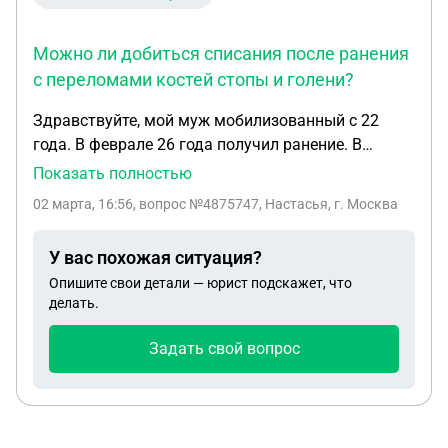
Можно ли добиться списания после ранения
с переломами костей стопы и голени?
Здравствуйте, мой муж мобилизованный с 22
года. В феврале 26 года получил ранение. В
заключении написали: Осколочное сквозное
Показать полностью
ранение левой голени. Осклочное слепое ранение
02 марта, 16:56
, вопрос №4875747, Настасья, г. Москва
левой стопы с краевым переломом пяточной и
дырчатым переломом кубовидной кости. Можно
У вас похожая ситуация?
ли с таким ранением добиться списания?
Опишите свои детали — юрист подскажет, что
делать.
Задать свой вопрос