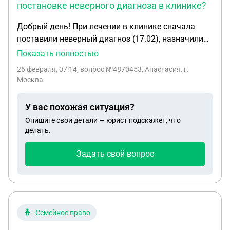
постановке неверного диагноза в клинике?
спасибо за помощь.
Добрый день! При лечении в клинике сначала
поставили неверный диагноз (17.02), назначили
лечение, дорогие препараты. Не помогало, время
Показать полностью
шло. При ухудшении пришлось идти на МРТ - там
26 февраля, 07:14
, вопрос №4870453, Анастасия, г.
диагноз стал совсем другим, и, соответственно,
Москва
рекомендации тоже. Потрачены средства и
время. Подскажите, пожалуйста, возможно ли
У вас похожая ситуация?
компенсировать лишние траты? Так как сейчас в
Опишите свои детали — юрист подскажет, что
связи с более тяжёлым диагнозом предстоит
делать.
тяжёлое длительное лечение.
Задать свой вопрос
Семейное право