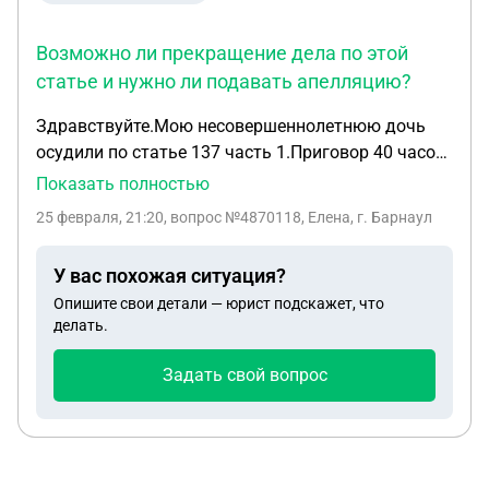
попытки убить меня(заявление не писала, ибо
был страх из-за угроз), сказала что ребёнок не от
Возможно ли прекращение дела по этой
него, но он все равно хочет сделать днк без моего
статье и нужно ли подавать апелляцию?
согласия через суд. Подскажите пожалуйста,
возможно ли это, без моего согласия это
Здравствуйте.Мою несовершеннолетнюю дочь
сделать?
осудили по статье 137 часть 1.Приговор 40 часов
обязательных работ.Все необходимые действия
Показать полностью
по данной статье были соблюдены,а именно
25 февраля, 21:20
, вопрос №4870118, Елена, г. Барнаул
возмещён моральный и материальный ущерб,
причём потерпевшая дважды писала заявление о
У вас похожая ситуация?
том что она желает прекратить дело в связи с
Опишите свои детали — юрист подскажет, что
применением сторон и ей полностью возместили
делать.
моральный и материальный ущерб Дело
рассматривалось в мировом суде.Возможно ли
Задать свой вопрос
прекращение дела по этой статье и нужно ли
подавать апелляцию?