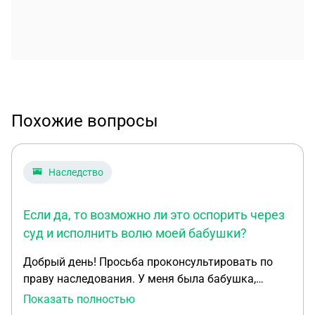
Похожие вопросы
Наследство
Если да, то возможно ли это оспорить через
суд и исполнить волю моей бабушки?
Добрый день! Просьба проконсультировать по
праву наследования. У меня была бабушка,
которая к сожалению, умерла в середине декабря
Показать полностью
2025 года. При жизни она оформила завещание,