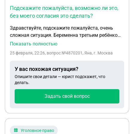
Подскажите пожалуйста, возможно ли это,
без моего согласия это сделать?
Здравствуйте, подскажите пожалуйста, очень
сложная ситуация. Беременна третьим ребёнком,
в разводе, третий ребёнок не от бывшего супруга.
Показать полностью
С отцом ребёнка которым беременна в данный
25 февраля, 22:26
, вопрос №4870201, Яна, г. Москва
момент не живем вместе уже пол года, человек 9
лет находился в местах лишения свободы за
У вас похожая ситуация?
убийство и сейчас находится под
Опишите свои детали — юрист подскажет, что
надзором,категорически не хочу чтобы он
делать.
участвовал в жизни ребёнка,финансово в
подготовке к рождению не участвует,ребёнка
Задать свой вопрос
записывать на него не буду. Но после рождения
он хочет сделать днк чтобы ребенка через суд
записали на него и лишить меня родительских
прав на всех детей, забрав своего ребёнка себе.
Т.к. человек неоднократно угрожал, и даже были
Уголовное право