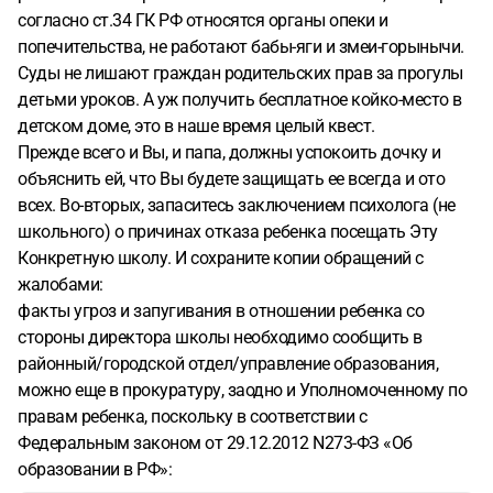
согласно ст.34 ГК РФ относятся органы опеки и
попечительства, не работают бабы-яги и змеи-горынычи.
Суды не лишают граждан родительских прав за прогулы
детьми уроков. А уж получить бесплатное койко-место в
детском доме, это в наше время целый квест.
Прежде всего и Вы, и папа, должны успокоить дочку и
объяснить ей, что Вы будете защищать ее всегда и ото
всех. Во-вторых, запаситесь заключением психолога (не
школьного) о причинах отказа ребенка посещать Эту
Конкретную школу. И сохраните копии обращений с
жалобами:
факты угроз и запугивания в отношении ребенка со
стороны директора школы необходимо сообщить в
районный/городской отдел/управление образования,
можно еще в прокуратуру, заодно и Уполномоченному по
правам ребенка, поскольку в соответствии с
Федеральным законом от 29.12.2012 N273-ФЗ «Об
образовании в РФ»: