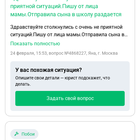
приятной ситуаций.Пишу от лица
мамы.Отправила сына в школу раздается
Здравствуйте столкнулись с очень не приятной
ситуаций.Пишу от лица мамы.Отправила сына в
школу раздается телефонный звонок от
Показать полностью
классного руководителя который кричит в трубку
24 февраля, 15:53
, вопрос №4868227, Яна, г. Москва
о том что моему сыну вызвали псих бригаду и я
срочно должна приехать в школу,я прибегаю в
У вас похожая ситуация?
школу и виджу картину как по середине школы
Опишите свои детали — юрист подскажет, что
моего ребенка зажатым в углу охраняют 4
делать.
старшеклассника(сын учится в 6 классе)рядом
стоят учителя школьный врач психолог
Задать свой вопрос
директор,на мою просьбу отпустить ребенка и
дать нам поговорить на едине в ответ я
услышала отказ,толком мне ни кто ничего не
объяснил тк ребенок стоял рядом и чтобы не
нервировать его при нем говорить ничего не
Побои
стали!на протяжении часа я пыталась уйти из