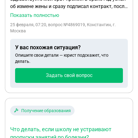
об измене жены и сразу подписал контракт, после
ухода на сво его жена сразу начала жить с другим
Показать полностью
сожителем, он писал чтоб развестись она
25 февраля, 07:20
, вопрос №4869019, Константин, г.
вымогала деньги за развод. Щас числится
Москва
пропавшим без вести она ждет выплоты , какие
документы нужны подать чтоб расторгнуть брак
У вас похожая ситуация?
Опишите свои детали — юрист подскажет, что
делать.
Задать свой вопрос
Получение образования
Что делать, если школу не устраивают
пропуски занятий по болезни?