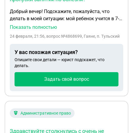
Добрый вечер! Подскажите, пожалуйста, что
делать в моей ситуации: мой ребенок учится в 7-м
классе, часто заболевает, у нас есть все
Показать полностью
медицинские справки о пропусках школы по
24 февраля, 21:56
, вопрос №4868699, Гаяне, п. Тульский
болезни. Теперь администрация школы вызывает
родителей на разговор. Хотелось бы заранее
У вас похожая ситуация?
разобраться в правах родителей, а также в
Опишите свои детали — юрист подскажет, что
правах и обязанностях школы.
делать.
Задать свой вопрос
Административное право
Здравствуйте столкнулись с очень не