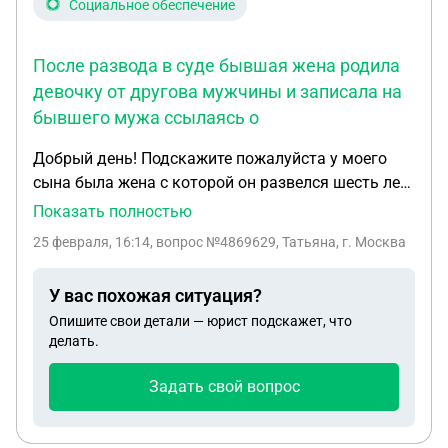
Социальное обеспечение
После развода в суде бывшая жена родила
девочку от другова мужчины и записала на
бывшего мужа ссылаясь о
Добрый день! Подскажите пожалуйста у моего
сына была жена с которой он развелся шесть лет
назад и последние три года до развода они
Показать полностью
совместно не прожевали и натот момент у них
25 февраля, 16:14
, вопрос №4869629, Татьяна, г. Москва
было два совместных сына. После развода в суде
бывшая жена родила девочку от другова
У вас похожая ситуация?
мужчины и записала на бывшего мужа ссылаясь
Опишите свои детали — юрист подскажет, что
о законе 300 дней но сын её не признавал и
делать.
участие в её жизни не принимал и даже в глаза не
видел. Сын ушёл на СВО и погиб и теперь бывшая
Задать свой вопрос
невестка хочет получить выплаты на всех троих
детей и на девочку которая не является его
единокровным ребенком. Можно как-то оградить