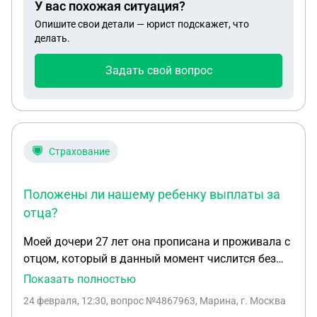
У вас похожая ситуация?
Опишите свои детали — юрист подскажет, что
делать.
Задать свой вопрос
Страхование
Положены ли нашему ребенку выплаты за
отца?
Моей дочери 27 лет она прописана и проживала с
отцом, который в данный момент числится без
вести пропавшим с 17 июля 2023 года на СВО
Показать полностью
Родители у него умерли. Я его бывшая супруга.
24 февраля, 12:30
, вопрос №4867963, Марина, г. Москва
Есть сестра из родственников, она проживает