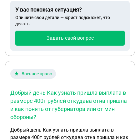
отдельно со своей семьей. Получается из
У вас похожая ситуация?
родственников только его дочь и сестра.
Опишите свои детали — юрист подскажет, что
Положены ли нашему ребенку выплаты за отца?
делать.
На руках у нее толь справка о без вести
пропавшем, выдана частью в которой он служил.
Задать свой вопрос
Военное право
Добрый день Как узнать пришла выплата в
размере 400т рублей откудава отна пришла
и как понять от губернатора или от мин
обороны?
Добрый день Как узнать пришла выплата в
размере 400т рублей откудава отна пришла и как