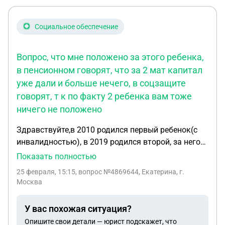
чужого не единокровного ребенка от денежных
выплат и льгот и чтобы его родные дети и мать не
Социальное обеспечение
небыли ущемлены в выплатах? Заранее спасибо.
Вопрос, что мне положено за этого ребенка,
в пенсионном говорят, что за 2 мат капитал
уже дали и больше нечего, в соцзащите
говорят, т к по факту 2 ребенка вам тоже
ничего не положено
Здравствуйте,в 2010 родился первый ребенок(с
инвалидностью), в 2019 родился второй, за него
дали мат капитал 456 000. В 2021 году первого
Показать полностью
ребенка не стало. В 2025 родился 3 ребенок.
25 февраля, 15:15
, вопрос №4869644, Екатерина, г.
Вопрос, что мне положено за этого ребенка, в
Москва
пенсионном говорят, что за 2 мат капитал уже
дали и больше нечего, в соцзащите говорят, т к по
У вас похожая ситуация?
факту 2 ребенка вам тоже ничего не положено. На
Опишите свои детали — юрист подскажет, что