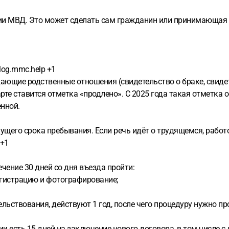
ии МВД. Это может сделать сам гражданин или принимающая ст
log.mmc.help +1
ющие родственные отношения (свидетельство о браке, свидете
те ставится отметка «продлено». С 2025 года такая отметка 
енной.
кущего срока пребывания. Если речь идёт о трудящемся, работ
 +1
чение 30 дней со дня въезда пройти:
гистрацию и фотографирование;
ствования, действуют 1 год, после чего процедуру нужно пр
и есть 15 дней на заключение нового договора, в том числе с 