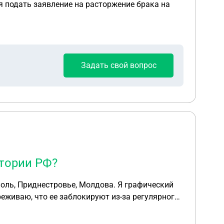
я подать заявление на расторжение брака на
Задать свой вопрос
итории РФ?
естровье, Молдова. Я графический
еживаю, что ее заблокируют из-за регулярного
). Я узнала, что хоть я и нерезидент, я могу
в гос.услугах, а его можно получить только