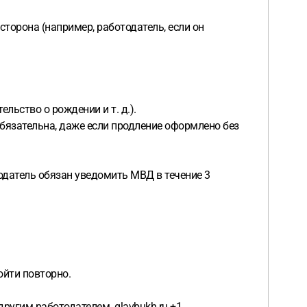
орона (например, работодатель, если он
льство о рождении и т. д.).
обязательна, даже если продление оформлено без
одатель обязан уведомить МВД в течение 3
ойти повторно.
другим работодателем. glavbukh.ru +1