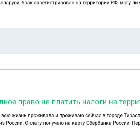
ларуси, брак зарегистрирован на территории РФ, могу ли 
ное право не платить налоги на терр
жизнь проживала и проживаю сейчас в городе Тирасполь, Придн
из России. Оплату получаю на карту Сбербанка России. Пер
мозанятость в России (у меня есть гос.услуги, цифровой ID
 6%. Но столкнулась с трудностью, пыталась получить ИНН 