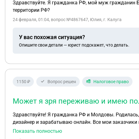
Здравствуйте. Я гражданка РФ, мой муж гражданин Бе
территории РФ?
24 февраля, 01:04
, вопрос №4867647, Юлия, г. Калуга
У вас похожая ситуация?
Опишите свои детали — юрист подскажет, что делать.
1150 ₽
Вопрос решен
Налоговое право
Может я зря переживаю и имею пол
Здравствуйте! Я гражданка РФ и Молдовы. Родилась, всю 
дизайнер и зарабатываю онлайн. Все мои заказчики 
поступления на нее денежных средств. Хочу открыть са
Показать полностью
открыть самозанятость и платить ндфл не 30%, а 4 и