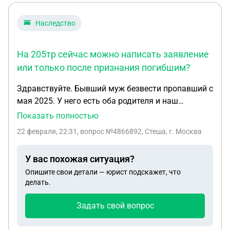
Наследство
На 205тр сейчас можно написать заявление
или только после признания погибшим?
Здравствуйте. Бывший муж безвести пропавший с
мая 2025. У него есть оба родителя и наш
несовершеннолетний ребёнок. Выплаты за
Показать полностью
подписание контракта получил в апреле 195тр,а
22 февраля, 22:31
, вопрос №4866892, Стеша, г. Москва
205 не успел. (их даже не успели назначить, в
расчётке их нет). Денежное довольствие родители
У вас похожая ситуация?
оформили на себя (прописаны вместе, обоим
Опишите свои детали — юрист подскажет, что
больше 52 лет(не иждевенцы)). Ребёнок прописан
делать.
со мной. За полгода переоформить дд на ребёнка
часть не смогла. Но самый главный вопрос,
Задать свой вопрос
сейчас идёт суд по признанию быв мужа
погибшим. Кому положено последнее денежное