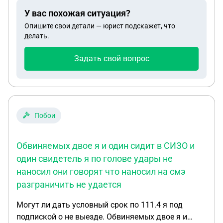
забрали миграционную карту, никаких вопросов о
У вас похожая ситуация?
наличии или отсутствии отметок не задавали, в
Опишите свои детали — юрист подскажет, что
«реестр контролируемых лиц» (РКЛ) я не попал. 3.
делать.
18 января 2026 года я вновь въехал в Россию,
работаю в Тобольске по тому же трудовому
Задать свой вопрос
договору (действителен до июля 2026). Через
портал «Госуслуги» я снова подал заявление на
постановку на миграционный учёт по месту
пребывания и получил электронное уведомление
Побои
о постановке на учёт на срок действия трудового
договора (до июля 2026). Однако сотрудники
МВД в Тобольске (включая руководителя) вновь
Обвиняемых двое я и один сидит в СИЗО и
отказались проставлять отметку о продлении
один свидетель я по голове удары не
срока временного пребывания на оборотной
наносил они говорят что наносил на смэ
стороне моей новой миграционной карты,
разграничить не удается
повторив, что при электронной регистрации через
Госуслуги такая печать не требуется и достаточно
Могут ли дать условный срок по 111.4 я под
записи в базе данных. Вопросы: 1. Обязан ли я в
подпиской о не выезде. Обвиняемых двое я и