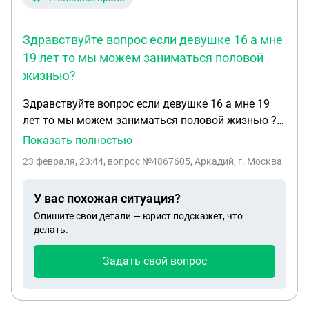
Здравствуйте вопрос если девушке 16 а мне
19 лет то мы можем заниматься половой
жизнью?
Здравствуйте вопрос если девушке 16 а мне 19
лет то мы можем заниматься половой жизнью ?
Если да то как это можно сделать законно что бы
Показать полностью
потом к парню не было вопросов обязательно ли
23 февраля, 23:44
, вопрос №4867605, Аркадий, г. Москва
уведомить ее родителей об этом. И еще вопрос
если девушка согласна вступить со мной в
У вас похожая ситуация?
половую жизнь то могут ли ее родители мне что
Опишите свои детали — юрист подскажет, что
то сделать
делать.
Задать свой вопрос