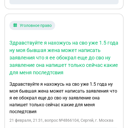
трудового договора) сотрудники МВД поставили
на оборотной стороне моей миграционной карты
отметку (штамп) о продлении срока до 31
декабря 2025 года. В сентябре 2025 года я
Уголовное право
переехал в Тобольск и подал документы на
регистрацию по новому месту пребывания через
Здравствуйте я нахожусь на сво уже 1.5 года
портал «Госуслуги». Регистрация была
ну моя бывшая жена может написать
оформлена, однако сотрудники МВД в Тобольске
заявления что я ее обокрал еще до сво ну
отказались проставлять какую-либо отметку на
миграционной карте, пояснив, что при
заявление она напишет только сейчас какие
электронной подаче через Госуслуги печать не
для меня последтсвия
требуется и достаточно записи в базе данных.
Здравствуйте я нахожусь на сво уже 1.5 года ну
Таким образом, до конца декабря 2025 года я
моя бывшая жена может написать заявления что
находился в Тобольске с регистрацией,
я ее обокрал еще до сво ну заявление она
оформленной через Госуслуги, но без физической
напишет только сейчас какие для меня
печати на миграционной карте (на карте
последтсвия
оставалась только старая хабаровская отметка).
2. В конце декабря 2025 года я покинул Россию
21 февраля, 21:31
, вопрос №4866104, Сергей, г. Москва
(выехал через границу). При выезде пограничники