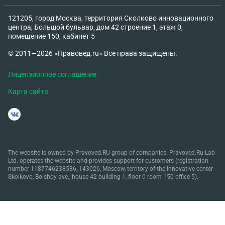
121205, город Москва, территория Сколково инновационного
центра, Большой бульвар, дом 42 строение 1, этаж 0,
помещение 150, кабинет 5
© 2011—2026 «Правовед.ru» Все права защищены.
Лицензионное соглашение
Карта сайта
The website is owned by Pravoved.RU group of companies. Pravoved.Ru Lab
Ltd. operates the website and provides support for customers (registration
number 1187746238536, 143026, Moscow, territory of the innovative center
Skolkovo, Bolshoy ave., house 42 building 1, floor 0 room 150 office 5).