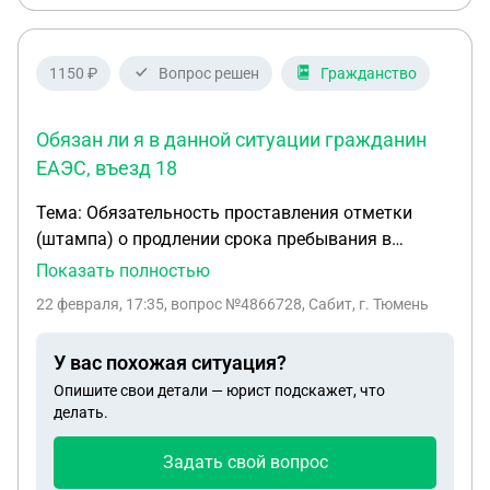
довольствие и 205тр за подписание контракта? В
наследство сказали эта сумма не идёт, выплаты
будут по заявлению. Делят на троих или только
1150 ₽
Вопрос решен
Гражданство
ребёнку? На 205тр сейчас можно написать
заявление или только после признания
Обязан ли я в данной ситуации гражданин
погибшим?
ЕАЭС, въезд 18
Тема: Обязательность проставления отметки
(штампа) о продлении срока пребывания в
миграционной карте для граждан ЕАЭС при
Показать полностью
электронной регистрации через Госуслуги
22 февраля, 17:35
, вопрос №4866728, Сабит, г. Тюмень
Здравствуйте! Я гражданин Казахстана. В
настоящее время работаю в Тобольске по
У вас похожая ситуация?
трудовому договору, срок действия которого –
Опишите свои детали — юрист подскажет, что
до июля 2026 года. Обстоятельства моих поездок
делать.
и регистраций следующие: 1. В 2025 году я
работал в Хабаровском крае. Там при продлении
Задать свой вопрос
срока временного пребывания (на основании