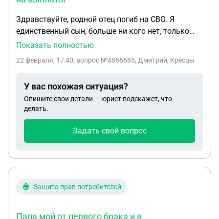
Здравствуйте, родной отец погиб на СВО. Я
единственный сын, больше ни кого нет, только
родная его сестра( по существу моя тетя). О том,
Показать полностью
что он погиб я узнал спустя 7 месяцев, со дня его
22 февраля, 17:40
, вопрос №4866685, Дмитрий, Кресцы
гибели. Моя тётя, зная,что у него есть сын,
оформила документы на выплаты и получила их
У вас похожая ситуация?
раньше, чем я подал документы на выплаты. На
Опишите свои детали — юрист подскажет, что
связь тётя не выходит, а точнее заблокировала
делать.
меня везде. Как быть в такой ситуации?
Задать свой вопрос
Защита прав потребителей
Папа мой от первого брака и в