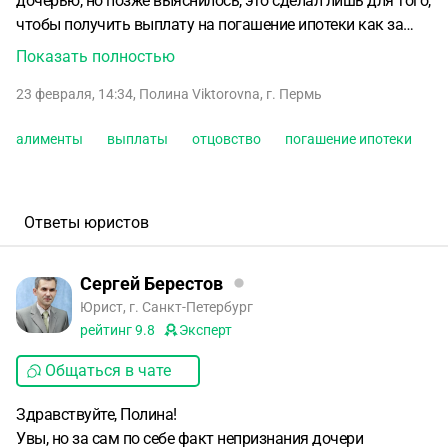
дочерью, но позже выяснилось, это сделал лишь для того,
чтобы получить выплату на погашение ипотеки как за
третьего ребенка а также для получения детских пособий.
Показать полностью
После приостановления выплат , бывший муж
23 февраля, 14:34
,
Полина Viktorovna
,
г. Пермь
неоднократно мне говорит чтобы я убирала его фамилию
со своей дочери, как отец, он никаких родительских
алименты
выплаты
отцовство
погашение ипотеки
обязанностей по отношению к ней не исполняет ,
алименты не платит. Очень обидно за дочь, она родного
отца не знает, называет бывшего мужа папой и любит как
родного отца. Можно ли привлечь бывшего супруга к
Ответы юристов
ответственности за то, что он с помощью установления
отцовства получил положенные ему выплаты , а после
Сергей Берестов
ребенок ему стал не нужен.
Юрист, г. Санкт-Петербург
рейтинг
9.8
Эксперт
Общаться в чате
Здравствуйте, Полина!
Увы, но за сам по себе факт непризнания дочери