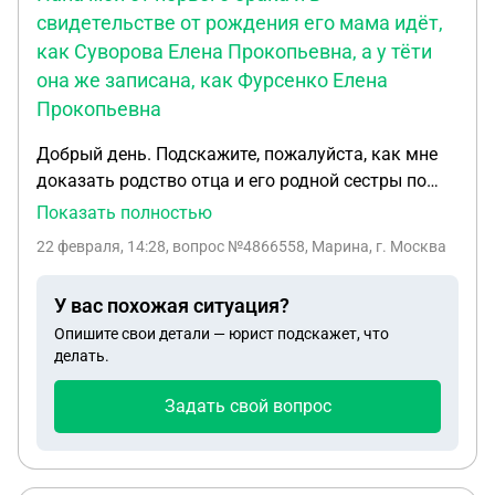
свидетельстве от рождения его мама идёт,
как Суворова Елена Прокопьевна, а у тёти
она же записана, как Фурсенко Елена
Прокопьевна
Добрый день. Подскажите, пожалуйста, как мне
доказать родство отца и его родной сестры по
матери. Вот такая ситуация. Умерла моя родная
Показать полностью
тётя. У неё наследники только мы, племянницы.
22 февраля, 14:28
, вопрос №4866558, Марина, г. Москва
Её муж умер ранее и детей нет. Мой папа, её брат
тоже умер 6 лет назад. Проблема вот в чем. Папа
У вас похожая ситуация?
мой от первого брака и в свидетельстве от
Опишите свои детали — юрист подскажет, что
рождения его мама идёт, как Суворова Елена
делать.
Прокопьевна, а у тёти она же записана, как
Фурсенко Елена Прокопьевна. Потому, что это
Задать свой вопрос
другой брак (после смерти моего дедушки
Суворова А. А. бабушка вышла замуж). Бабушки
Фурсенко Е. П. уже давно нет в живых, умерла