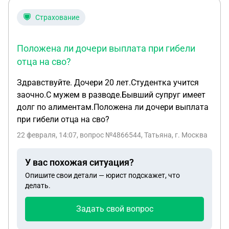
примерно в 1986 году. У меня нет никаких
документов. Подскажите, пожалуйста, с чего
Страхование
начать поиски и где искать документы.
Положена ли дочери выплата при гибели
отца на сво?
Здравствуйте. Дочери 20 лет.Студентка учится
заочно.С мужем в разводе.Бывший супруг имеет
долг по алиментам.Положена ли дочери выплата
при гибели отца на сво?
22 февраля, 14:07
, вопрос №4866544, Татьяна, г. Москва
У вас похожая ситуация?
Опишите свои детали — юрист подскажет, что
делать.
Задать свой вопрос