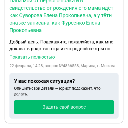
Папа мой от первого брака и в
свидетельстве от рождения его мама идёт,
как Суворова Елена Прокопьевна, а у тёти
она же записана, как Фурсенко Елена
Прокопьевна
Добрый день. Подскажите, пожалуйста, как мне
доказать родство отца и его родной сестры по
матери. Вот такая ситуация. Умерла моя родная
Показать полностью
тётя. У неё наследники только мы, племянницы.
22 февраля, 14:28
, вопрос №4866558, Марина, г. Москва
Её муж умер ранее и детей нет. Мой папа, её брат
тоже умер 6 лет назад. Проблема вот в чем. Папа
У вас похожая ситуация?
мой от первого брака и в свидетельстве от
Опишите свои детали — юрист подскажет, что
рождения его мама идёт, как Суворова Елена
делать.
Прокопьевна, а у тёти она же записана, как
Фурсенко Елена Прокопьевна. Потому, что это
Задать свой вопрос
другой брак (после смерти моего дедушки
Суворова А. А. бабушка вышла замуж). Бабушки
Фурсенко Е. П. уже давно нет в живых, умерла