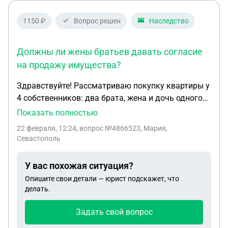
примерно в 1986 году. У меня нет никаких
документов. Подскажите, пожалуйста, с чего
1150 ₽
Вопрос решен
Наследство
начать поиски и где искать документы.
Должны ли жены братьев давать согласие
на продажу имущества?
Здравствуйте! Рассматриваю покупку квартиры у
4 собственников: два брата, жена и дочь одного
из братьев. Один из братьев владеет 1/6
Показать полностью
квартиры по праву наследования. Второй - 2/6 по
22 февраля, 12:24
, вопрос №4866523, Мария,
приватизации и 1/6 по праву наследования. Жена
Севастополь
второго брата - 1/6 - приватизация, дочь второго
брата - 1/6 - по праву приватизации; сейчас мать
У вас похожая ситуация?
по деверенности дочери оформляет российские
Опишите свои детали — юрист подскажет, что
документы права собственности (на руках сейчас
делать.
только украинские). Есть несколько вопросов: 1.
Какие есть риски в такой сделке? Какие
Задать свой вопрос
документы необходимо оформить мне и