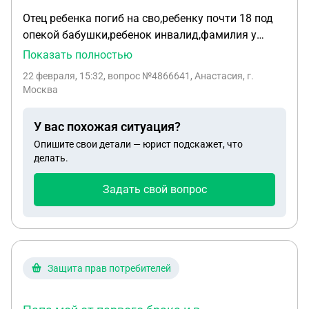
Отец ребенка погиб на сво,ребенку почти 18 под
опекой бабушки,ребенок инвалид,фамилия у
ребенка матери, подаём документы на выплаты
Показать полностью
говорят менять на фамилию отца,и ещё вопрос
22 февраля, 15:32
, вопрос №4866641, Анастасия, г.
какие выплаты положены ему,если у погибшего
Москва
есть ещё семья,мы в браке не состояли
У вас похожая ситуация?
Опишите свои детали — юрист подскажет, что
делать.
Задать свой вопрос
Защита прав потребителей