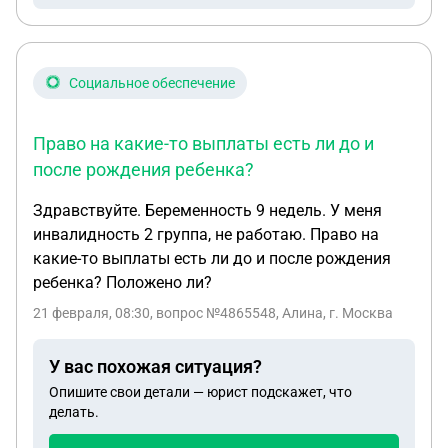
продавцам, чтобы обезопасить меня в будущем
от любых претензий собственников, в том числе
возможных наследников? Дочь на сделке будет
представлять мать по доверенности 2. Должны
Социальное обеспечение
ли жены братьев давать согласие на продажу
имущества? 3. Как правильно дать задаток?
Право на какие-то выплаты есть ли до и
после рождения ребенка?
Здравствуйте. Беременность 9 недель. У меня
инвалидность 2 группа, не работаю. Право на
какие-то выплаты есть ли до и после рождения
ребенка? Положено ли?
21 февраля, 08:30
, вопрос №4865548, Алина, г. Москва
У вас похожая ситуация?
Опишите свои детали — юрист подскажет, что
делать.