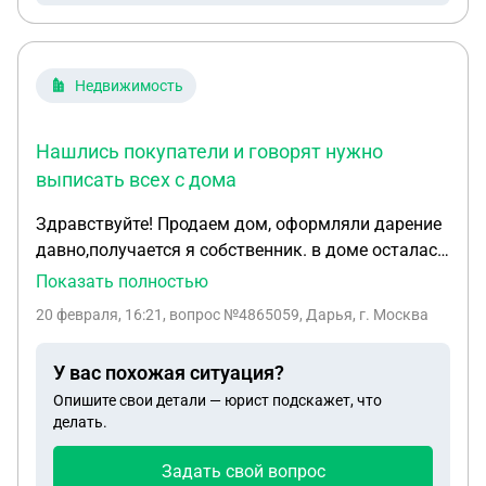
Недвижимость
Нашлись покупатели и говорят нужно
выписать всех с дома
Здравствуйте! Продаем дом, оформляли дарение
давно,получается я собственник. в доме осталась
прописана бабушка. Нашлись покупатели и
Показать полностью
говорят нужно выписать всех с дома. Бабушка с
20 февраля, 16:21
, вопрос №4865059, Дарья, г. Москва
деменцией,сама делать ничего не
может,расписываться естественно тоже. Как
У вас похожая ситуация?
выписать ее с дома?
Опишите свои детали — юрист подскажет, что
(Недееспособность,опекунство не оформлено)
делать.
Задать свой вопрос