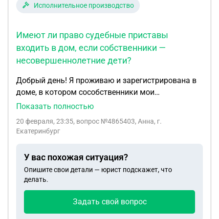
Исполнительное производство
Имеют ли право судебные приставы
входить в дом, если собственники —
несовершеннолетние дети?
Добрый день! Я проживаю и зарегистрирована в
доме, в котором сособственники мои
несовершеннолетние дети. Приставы пугали
Показать полностью
приездом и тп. Я сказала им взять сначала
20 февраля, 23:35
, вопрос №4865403, Анна, г.
разрешение опеки на вход в собственность детей
Екатеринбург
и претензии к их имуществу. Сказали напишут
акт, я ответила пишите хоть сейчас, я возражаю.
У вас похожая ситуация?
Есть какие-то законодательные нормы, могущие
Опишите свои детали — юрист подскажет, что
запретить им совать нос в дом с детьми?
делать.
Задать свой вопрос