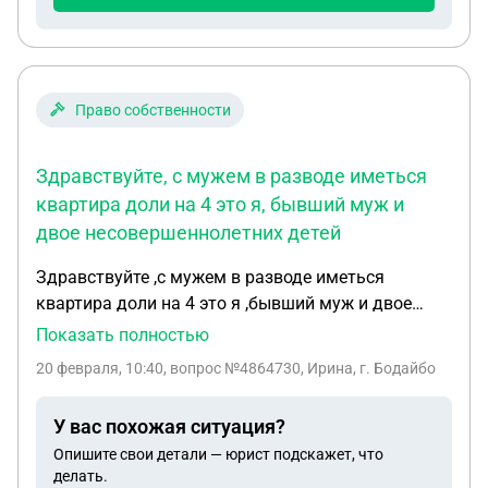
Право собственности
Здравствуйте, с мужем в разводе иметься
квартира доли на 4 это я, бывший муж и
двое несовершеннолетних детей
Здравствуйте ,с мужем в разводе иметься
квартира доли на 4 это я ,бывший муж и двое
несовершеннолетних детей ,бывший муж хочет от
Показать полностью
своей доли отказаться в пользу детей ,имеет ли
20 февраля, 10:40
, вопрос №4864730, Ирина, г. Бодайбо
он право сделать это не поставив меня в
известность ?)
У вас похожая ситуация?
Опишите свои детали — юрист подскажет, что
делать.