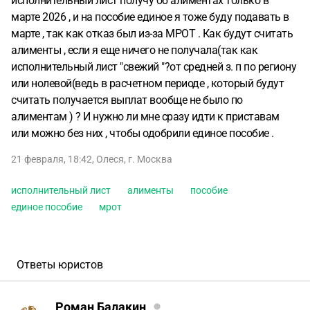
исполнительный лист получу об алиментах только в
марте 2026 , и на пособие единое я тоже буду подавать в
марте , так как отказ был из-за МРОТ . Как будут считать
алименты , если я еще ничего не получала(так как
исполнительный лист "свежий "?от средней з. п по региону
или нолевой(ведь в расчетном периоде , который будут
считать получается выплат вообще не было по
алиментам ) ? И нужно ли мне сразу идти к приставам
или можно без них , чтобы одобрили единое пособие .
21 февраля, 18:42
,
Олеся
,
г. Москва
исполнительный лист
алименты
пособие
единое пособие
мрот
Ответы юристов
Роман Балакин