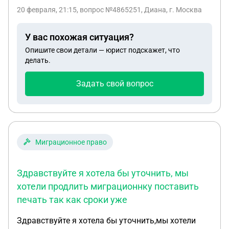
мошенничества, банк же в свою очередь подал
20 февраля, 21:15
, вопрос №4865251, Диана, г. Москва
ходатайство, и просит не списывать долги, так
как указанный доход в анкете превышает суммы
У вас похожая ситуация?
в 2НДФЛ. Так же банк в ходатайстве пишет, что
Опишите свои детали — юрист подскажет, что
это был потребительский кредит, хотя это было
делать.
рефинансирование. Могу ли не списать долги?
Задать свой вопрос
Миграционное право
Здравствуйте я хотела бы уточнить, мы
хотели продлить миграционнку поставить
печать так как сроки уже
Здравствуйте я хотела бы уточнить,мы хотели