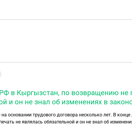
 РФ в Кыргызстан, по возвращению не п
ой и он не знал об изменениях в закон
вора несколько лет. В конце лета 2025 года вылетал из РФ в Кыргызстан , по
не являлась обязательной и он не знал об изменениях в законодате
е по вопросам миграции, его направили в Сахарово, для пр