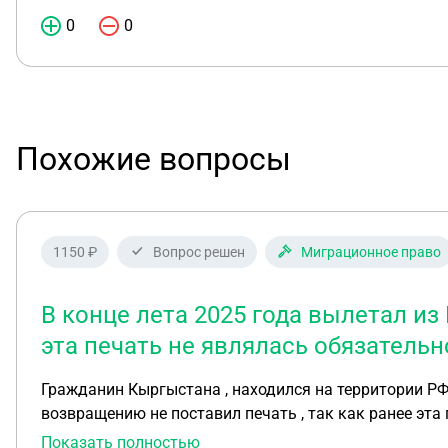
0
0
Похожие вопросы
1150 ₽
Вопрос решен
Миграционное право
В конце лета 2025 года вылетал из
эта печать не являлась обязательн
Гражданин Кыргыстана , находился на территории РФ на основании трудового дого
возвращению не поставил печать , так как ранее эта печать 
попал в РКЛ, по этому поводу обратился в Управлени
Показать полностью