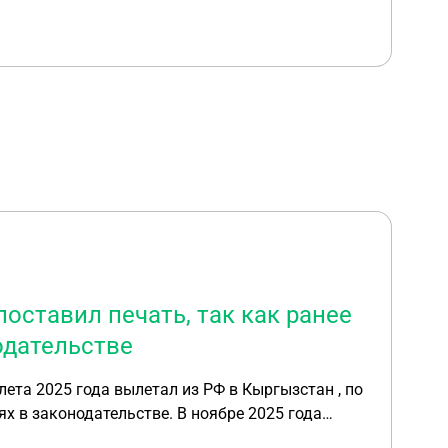
оставил печать, так как ранее
одательстве
льстве. В ноябре 2025 года
охождения медицины , он все сделал , но