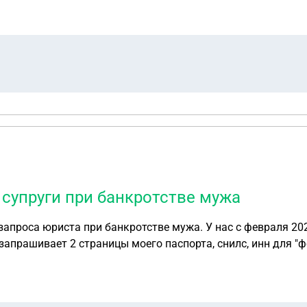
 и
тацией , и советуют самому уехать из РФ на один , и
процедуре (якобы обнулится все в системах и можно будет поставить
казываются .
супруги при банкротстве мужа