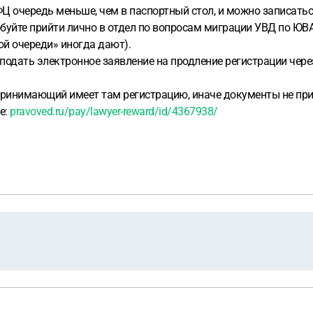
Ц очередь меньше, чем в паспортный стол, и можно записать
буйте прийти лично в отдел по вопросам миграции УВД по ЮВАО
ой очереди» иногда дают).
одать электронное заявление на продление регистрации через
 принимающий имеет там регистрацию, иначе документы не при
е:
pravoved.ru/pay/lawyer-reward/id/4367938/