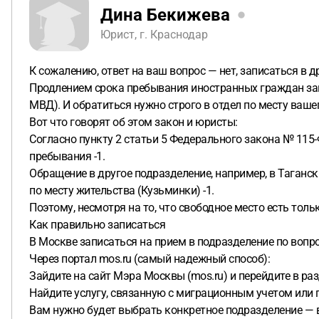
Дина Бекижева
Юрист, г. Краснодар
К сожалению, ответ на ваш вопрос — нет, записаться в д
Продлением срока пребывания иностранных граждан за
МВД). И обратиться нужно строго в отдел по месту вашег
Вот что говорят об этом закон и юристы:
Согласно пункту 2 статьи 5 Федерального закона № 11
пребывания -1.
Обращение в другое подразделение, например, в Тагански
по месту жительства (Кузьминки) -1.
Поэтому, несмотря на то, что свободное место есть тол
Как правильно записаться
В Москве записаться на прием в подразделение по воп
Через портал mos.ru (самый надежный способ):
Зайдите на сайт Мэра Москвы (mos.ru) и перейдите в раз
Найдите услугу, связанную с миграционным учетом или
Вам нужно будет выбрать конкретное подразделение — в