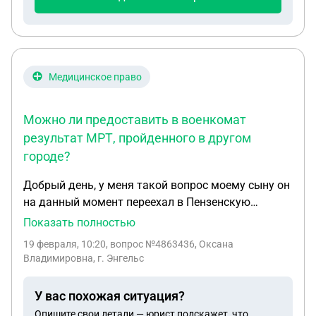
Медицинское право
Можно ли предоставить в военкомат
результат МРТ, пройденного в другом
городе?
Добрый день, у меня такой вопрос моему сыну он
на данный момент переехал в Пензенскую
область, врач назначил пройти МРТ для справки
Показать полностью
в военкомат в определённой поликлинике. Так
19 февраля, 10:20
, вопрос №4863436, Оксана
как бесплатная очередь долгая, а платно очень
Владимировна, г. Энгельс
дорого, я предложила ему пройти в другом
городе, в соседнем Саратове подешевле в
У вас похожая ситуация?
платной также в поликлинике, но дешевле, но
Опишите свои детали — юрист подскажет, что