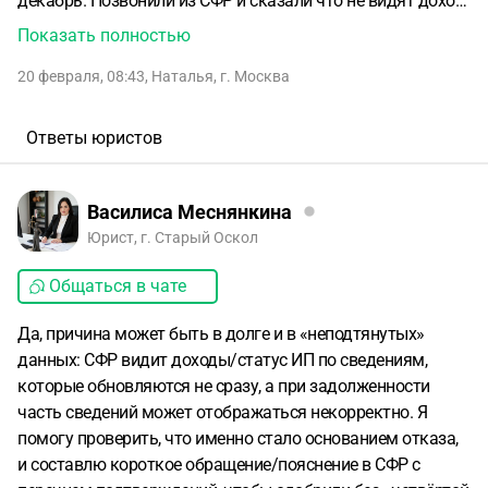
декабрь. Позвонили из СФР и сказали что не видят доход,
возможно нужно время, неделю или две. Подала
Показать полностью
повторно 12 февраля, а 19 опять говорят что не видят.
20 февраля, 08:43
,
Наталья
,
г. Москва
Сказали что если есть задолженность по налогам они и
не увидят. Сначала нужно оплатить налог, а через
несколько дней подать заявление.
Хотя у меня в прошлом
Ответы юристов
году было тоже несколько отказов и был долг по налогам
( я его позже оплачивала) одобрили только на четвёртый
раз.
Возможно из-за долга?
Василиса Меснянкина
Юрист, г. Старый Оскол
Общаться в чате
Да, причина может быть в долге и в «неподтянутых»
данных: СФР видит доходы/статус ИП по сведениям,
которые обновляются не сразу, а при задолженности
часть сведений может отображаться некорректно. Я
помогу проверить, что именно стало основанием отказа,
и составлю короткое обращение/пояснение в СФР с