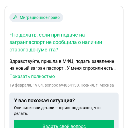
Миграционное право
Что делать, если при подаче на
загранпаспорт не сообщила о наличии
старого документа?
Здравствуйте, пришла в МФЦ, подать заявление
на новый загран паспорт . У меня спросили есть
ли старый ,я ответила нет. А потом дома в
Показать полностью
починила что 20 лет назад летела за границу и
19 февраля, 19:04
, вопрос №4864130, Ксения, г. Москва
паспорт есть . Что теперь делать ? Ехать в МФЦ и
говорить что старый паспорт есть ? Это на что-то
У вас похожая ситуация?
влияет ?
Опишите свои детали — юрист подскажет, что
делать.
Задать свой вопрос