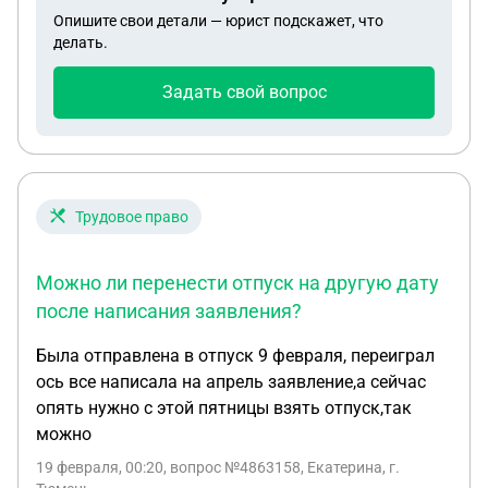
сделать переуступку, риелтор с ноября месяца не
Опишите свои детали — юрист подскажет, что
отвечает мне вообще, а мой менеджер у
делать.
застройщика ни разу со мной не связывался, да и
контактов я его не знаю Я уже очень давно хочу
Задать свой вопрос
расторгнуть договор, но даже куда идти без
понятия, я так понял, что пенни там уже очень
большие, можно ли как-то судебной практикой
решить этот вопрос малой кровью? Я готов дать
какую-то часть денег(100-200тыс) от суммы
Трудовое право
вклада, но я посчитал, что там штрафов висит
уже на 600.000₽ примерно, а риелтор мне
Можно ли перенести отпуск на другую дату
говорила, что в случае отказа никакой комиссии
после написания заявления?
и санкций не будет Благодарю!
Была отправлена в отпуск 9 февраля, переиграл
ось все написала на апрель заявление,а сейчас
опять нужно с этой пятницы взять отпуск,так
можно
19 февраля, 00:20
, вопрос №4863158, Екатерина, г.