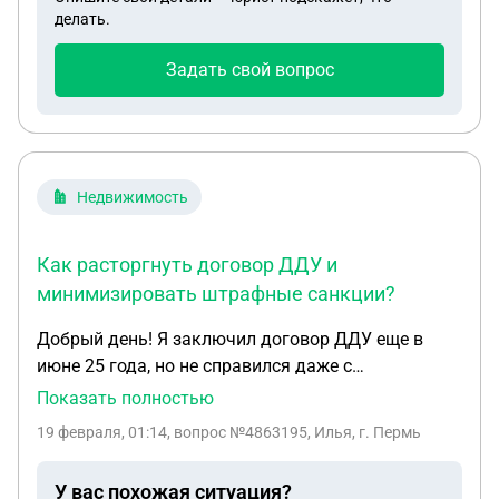
врач. Из их деревни отказывается принимать
делать.
этот результат, так как говорит, что он не
действителен, может ли сын пройти в другом
Задать свой вопрос
городе МРТ и предоставить его врачу в своей
поликлинике, является ли это действительным?
Недвижимость
Как расторгнуть договор ДДУ и
минимизировать штрафные санкции?
Добрый день! Я заключил договор ДДУ еще в
июне 25 года, но не справился даже с
первоначальным взносом, доходы резко упали а
Показать полностью
платежи неподъемные, сейчас я должен, наверное,
19 февраля, 01:14
, вопрос №4863195, Илья, г. Пермь
уже около 5.000.000 рублей, с ноября месяца я
пытался решить этот вопрос с риелтором, чтобы
У вас похожая ситуация?