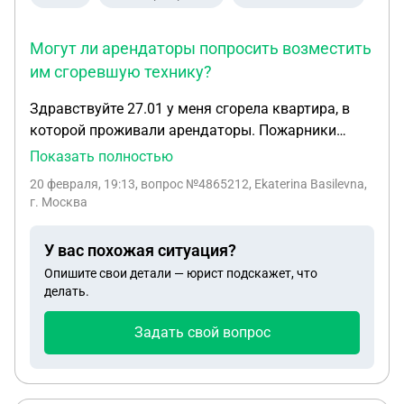
Могут ли арендаторы попросить возместить
им сгоревшую технику?
Здравствуйте 27.01 у меня сгорела квартира, в
которой проживали арендаторы. Пожарники
написали очаг и причину с их слов. Очаг: потолок,
Показать полностью
причина аварийная работа освещения - лампочки.
20 февраля, 19:13
, вопрос №4865212, Ekaterina Basilevna,
Я не согласилась, просили назначить гос
г. Москва
экспертизу. Пожарники сказали сразу, что гос
экспертиза напишет тоже самое и экспертиза
У вас похожая ситуация?
делается из другого города по Фото. Я, как
Опишите свои детали — юрист подскажет, что
собственник осталась без имущества, с
делать.
расходами и счетами. С меня требуют
арендаторы аренду, залог, ука требует 130т на
Задать свой вопрос
ремонт подъезда. Хотя там стены отмыты,
потолок побелить нужно. Арендаторы обвиняют
меня в плохой проводке, хотя проводка новая или