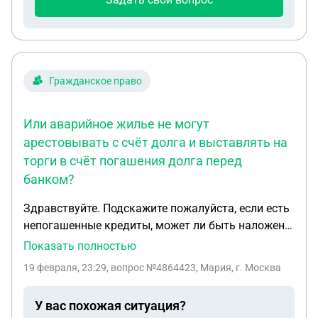
Гражданское право
Или аварийное жилье не могут
арестовывать с счёт долга и выставлять на
торги в счёт погашения долга перед
банком?
Здравствуйте. Подскажите пожалуйста, если есть
непогашенные кредиты, может ли быть наложен
арест и выставлено на торги жилье которое
Показать полностью
признано аварийным? Или аварийное жилье не
19 февраля, 23:29
, вопрос №4864423, Мария, г. Москва
могут арестовывать с счёт долга и выставлять на
торги в счёт погашения долга перед банком?
У вас похожая ситуация?