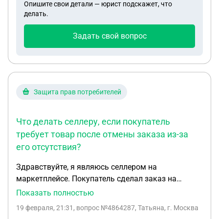
Опишите свои детали — юрист подскажет, что
делать.
Задать свой вопрос
Защита прав потребителей
Что делать селлеру, если покупатель
требует товар после отмены заказа из-за
его отсутствия?
Здравствуйте, я являюсь селлером на
маркетплейсе. Покупатель сделал заказ на
500руб и оплатил (запчасть для снегоуборщика) К
Показать полностью
сожалению, товар закончился, и мне пришлось
19 февраля, 21:31
, вопрос №4864287, Татьяна, г. Москва
отменить заказ в одностороннем порядке,