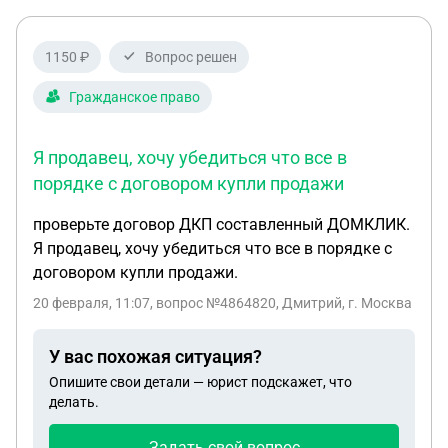
пригрозили налоговой. У меня следующие
вопросы: 1. С данными фактами пожарки, я могу
1150 ₽
Вопрос решен
разделить ответственность? 2. Получается я как
собственник должна отвечать за свои
Гражданское право
«лампочки», если я там не проживала 2 года? 3.
Могут ли арендаторы назначить экспертизу
Я продавец, хочу убедиться что все в
проводки? 4. Могу ли я ук ответить, что своими
порядке с договором купли продажи
силами почищу подъезд или ждать решения суда
о компенсации ущерба? То есть кто должен
проверьте договор ДКП составленный ДОМКЛИК.
восстанавливать подъезд. 5. Могут ли
Я продавец, хочу убедиться что все в порядке с
арендаторы попросить возместить им сгоревшую
договором купли продажи.
технику? 6. Нужно ли оплачивать аренду/залог
арендаторам, если они выплачиваются при
20 февраля, 11:07
, вопрос №4864820, Дмитрий, г. Москва
определенных условиях.? 7. Поможет ли
независимая экспертиза о перегрузке
У вас похожая ситуация?
напряжения техникой разделить
Опишите свои детали — юрист подскажет, что
ответственность?
делать.
Задать свой вопрос