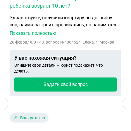
ребенка возраст 10 лет?
Здравствуйте, получили квартиру по договору
соц, найма на троих, прописались, но наниматель
не даёт ключи от квартирыСообщила о том,что
Показать полностью
будет сдавать квартиру.что делать? Второй
20 февраля, 01:48
, вопрос №4864524, Елена, г. Москва
вопрос:могу ли я прописать своего ребенка
возраст 10 лет? Спасибо.
У вас похожая ситуация?
Опишите свои детали — юрист подскажет, что
делать.
Задать свой вопрос
Банкротство