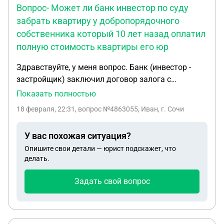
Вопрос- Может ли банк инвестор по суду
забрать квартиру у добропорядочного
собственника который 10 лет назад оплатил
полную стоимость квартиры его юр
Здравствуйте, у меня вопрос. Банк (инвестор -
застройщик) заключил договор залога с
компанией (юр. лицо) на реализацию своих 30
Показать полностью
квартир. (Вполне возможно, что данная компания
18 февраля, 22:31
, вопрос №4863055, Иван, г. Сочи
была афилирована с должностными лицами
банка). По договору залога компания (юр. лицо)
У вас похожая ситуация?
при реализации квартир (вроде как) снимала
Опишите свои детали — юрист подскажет, что
залог, оплачивая банку инвестору оплату от
делать.
клиента и тем самым после этого снимала
обременение залога. Квартира проходила
Задать свой вопрос
регестрацию в росррестре и без проблем
переходила в собственность нового владельца.
Прошло 10 лет. Банк- инвестор никаких вопросов
не задавал. Выясняется, что ранее было вроде