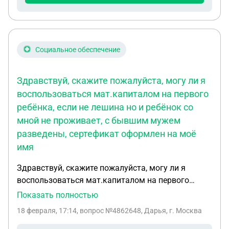
Социальное обеспечение
Здравствуй, скажите пожалуйста, могу ли я
воспользоваться мат.капиталом на первого
ребёнка, если не лешина но и ребёнок со
мной не проживает, с бывшим мужем
разведены, сертефикат оформлен на моё
имя
Здравствуй, скажите пожалуйста, могу ли я
воспользоваться мат.капиталом на первого
ребёнка, если не лешина но и ребёнок со мной не
Показать полностью
проживает, с бывшим мужем разведены,
18 февраля, 17:14
, вопрос №4862648, Дарья, г. Москва
сертефикат оформлен на моё имя