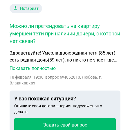
как мошенничество и у банка инвестора якобы
Нотариат
(как-то) не прошли оплаты по залоговым
квартирам и новый конкурсный управляющий
Можно ли претендовать на квартиру
банка (Банк 7 лет назад стал банкротом) подаст
умершей тети при наличии дочери, с которой
иск на возврат залоговых квартир. Вопрос-
нет связи?
Может ли банк инвестор по суду забрать
квартиру у добропорядочного собственника
Здравствуйте! Умерла двоюродная тетя (85 лет),
который 10 лет назад оплатил полную стоимость
есть родная дочь(59 лет), но никто не знает где
квартиры его юр. лицу (компании).
она, на связь давно не выходит, больше
Показать полностью
родственников никаких нет, помогала тёте и
18 февраля, 19:30
, вопрос №4862810, Любовь, г.
похоронила её я. У нее осталась квартира,
Владикавказ
завещание написать не успела. Могу ли я
претендовать на квартиру.
У вас похожая ситуация?
Опишите свои детали — юрист подскажет, что
делать.
Задать свой вопрос