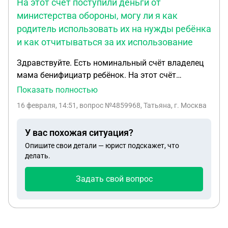
На этот счёт поступили деньги от
министерства обороны, могу ли я как
родитель использовать их на нужды ребёнка
и как отчитываться за их использование
Здравствуйте. Есть номинальный счёт владелец
мама бенифициатр ребёнок. На этот счёт
поступили деньги от министерства обороны, могу
Показать полностью
ли я как родитель использовать их на нужды
16 февраля, 14:51
, вопрос №4859968, Татьяна, г. Москва
ребёнка и как отчитываться за их использование
У вас похожая ситуация?
Опишите свои детали — юрист подскажет, что
делать.
Задать свой вопрос