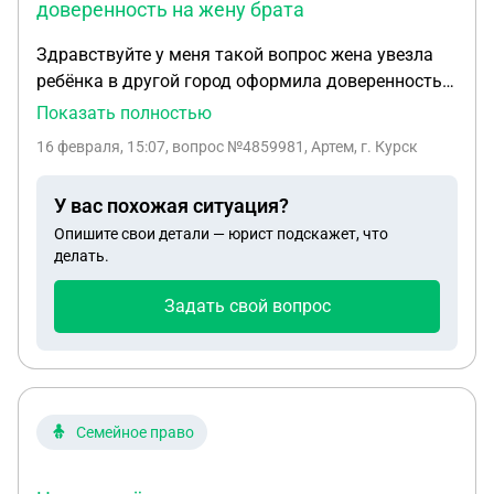
доверенность на жену брата
Здравствуйте у меня такой вопрос жена увезла
ребёнка в другой город оформила доверенность
на жену брата может мне что-то или кто-то
Показать полностью
попрепятствовать мне его забрать жена
16 февраля, 15:07
, вопрос №4859981, Артем, г. Курск
проживает в 2 тысячах км от ребёнка если я за
ним приеду мне его отдадут?
У вас похожая ситуация?
Опишите свои детали — юрист подскажет, что
делать.
Задать свой вопрос
Семейное право