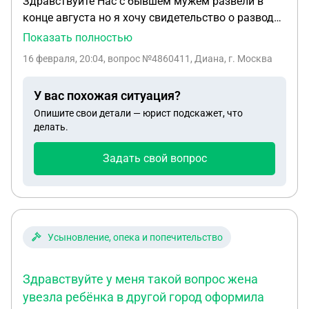
Здравствуйте Нас с бывшем мужем развели в
конце августа но я хочу свидетельство о разводе
получить? Но нужно постановление о решение
Показать полностью
суда Как мне его получить если нахожусь в
16 февраля, 20:04
, вопрос №4860411, Диана, г. Москва
другом городе?
У вас похожая ситуация?
Опишите свои детали — юрист подскажет, что
делать.
Задать свой вопрос
Усыновление, опека и попечительство
Здравствуйте у меня такой вопрос жена
увезла ребёнка в другой город оформила