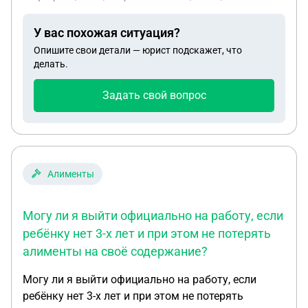
ребёнок не достигший года, разведут ли их если
он предоставит в суде свидетельство об
У вас похожая ситуация?
отцовстве на моего ребёнка, сможет ли развести
Опишите свои детали — юрист подскажет, что
суд если у него вторая семья на стороне.
делать.
Задать свой вопрос
Алименты
Могу ли я выйти официально на работу, если
ребёнку нет 3-х лет и при этом не потерять
алименты на своё содержание?
Могу ли я выйти официально на работу, если
ребёнку нет 3-х лет и при этом не потерять