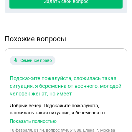
Задать свой вопрос
Похожие вопросы
Семейное право
Подскажите пожалуйста, сложилась такая
ситуация, я беременна от военного, молодой
человек женат, но имеет
Добрый вечер. Подскажите пожалуйста,
сложилась такая ситуация, я беременна от
военного, молодой человек женат, но имеет
Показать полностью
желание развестись, в браке у них имеется
18 февраля, 01:44
, вопрос №4861888, Елена, г. Москва