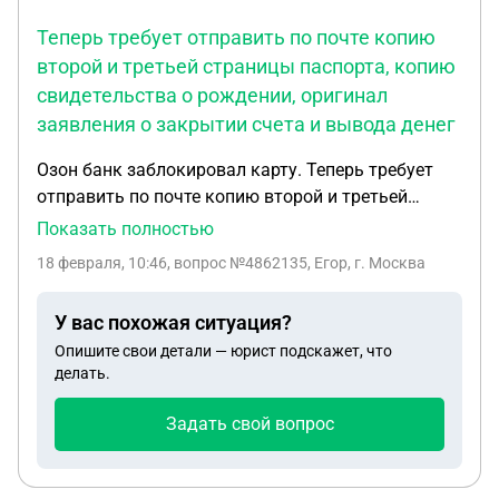
Теперь требует отправить по почте копию
второй и третьей страницы паспорта, копию
свидетельства о рождении, оригинал
заявления о закрытии счета и вывода денег
Озон банк заблокировал карту. Теперь требует
отправить по почте копию второй и третьей
страницы паспорта, копию свидетельства о
Показать полностью
рождении, оригинал заявления о закрытии счета
18 февраля, 10:46
, вопрос №4862135, Егор, г. Москва
и вывода денег. И все это надо заверить у
нотариуса, я несовершеннолетний (16лет) могу ли
У вас похожая ситуация?
сам без родителей обратиться к нотариусу и
Опишите свои детали — юрист подскажет, что
заверить документы?
делать.
Задать свой вопрос