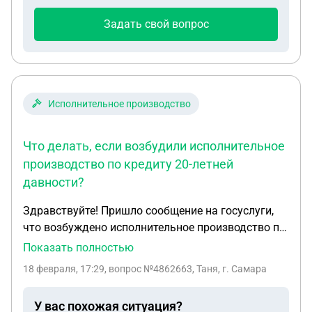
ситуации?
Задать свой вопрос
Исполнительное производство
Что делать, если возбудили исполнительное
производство по кредиту 20-летней
давности?
Здравствуйте! Пришло сообщение на госуслуги,
что возбуждено исполнительное производство по
кредиту за 2005г(20(лет уже)брала кредит на
Показать полностью
телефон и оплатила не в полном обьеме. В банке
18 февраля, 17:29
, вопрос №4862663, Таня, г. Самара
сказали, что продали наверно долг коллекторам
или что-то такое. Никакие оповещения и письма
У вас похожая ситуация?
не приходили. Подскажите что я могу сделать в