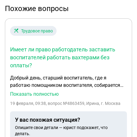
Похожие вопросы
Трудовое право
Имеет ли право работодатель заставить
воспитателей работать вахтерами без
оплаты?
Добрый день, старший воспитатель, где я
работаю помощником воспитателя, собирается
заставить сидеть вахтером всех сотрудников и
Показать полностью
воспитателей и помощников воспитателя.Это
19 февраля, 09:38
, вопрос №4863459, Ирина, г. Москва
ничего не оплачивается. Имеют ли право
заставить работников, если в трудовом договоре
У вас похожая ситуация?
такое не прописано? И имеют ли право внести
Опишите свои детали — юрист подскажет, что
поправки в трудовом договоре сейчас посреди
делать.
учебного года? Т.е что нам делать в этой