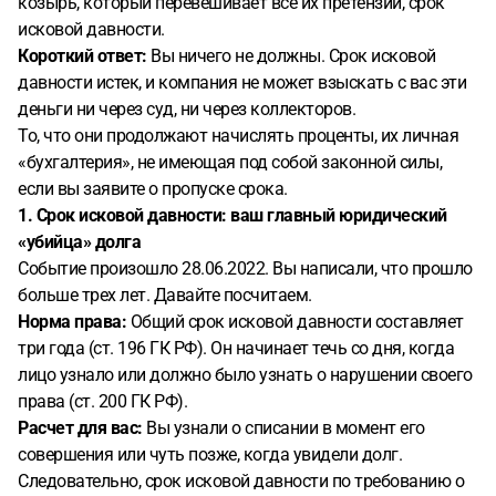
козырь, который перевешивает все их претензии, срок
20.02.2026. Сын продолжает пользоваться сим картой.
исковой давности.
Кладу деньги на счет на оплату связи. Но параллельно с
Короткий ответ:
Вы ничего не должны. Срок исковой
этим растет долг на начисление комиссии. Уже примерно
давности истек, и компания не может взыскать с вас эти
7500!!!! На протяжении нескольких лет писала в службу
деньги ни через суд, ни через коллекторов.
поддержки с просьбой разобраться в данном вопросе.
То, что они продолжают начислять проценты, их личная
Мне не помогли. Долг растет и меня это волнует. Само
«бухгалтерия», не имеющая под собой законной силы,
собой я не собираюсь оплачивать долг за покупку
если вы заявите о пропуске срока.
которую я не совершала! Максимум, что я готова
1. Срок исковой давности: ваш главный юридический
сделать, так это оплатить основной долг за покупку и то
«убийца» долга
без особого желания. Но ни о каких процентах и речи
Событие произошло 28.06.2022. Вы написали, что прошло
быть не может.
Подскажите, пожалуйста, как поступить в
больше трех лет. Давайте посчитаем.
этой ситуации? С момента образования долга прошло
Норма права:
Общий срок исковой давности составляет
больше трех лет.
три года (ст. 196 ГК РФ). Он начинает течь со дня, когда
лицо узнало или должно было узнать о нарушении своего
права (ст. 200 ГК РФ).
Расчет для вас:
Вы узнали о списании в момент его
совершения или чуть позже, когда увидели долг.
Следовательно, срок исковой давности по требованию о