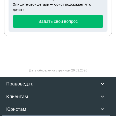
Опишите свои детали — юрист подскажет, что
этой ситуации, могу ли я не платить по истечению
делать.
сроков? Спасибо заранее!
Задать свой вопрос
Дата обновления страницы
20.02.2026
Правовед.ru
Клиентам
Юристам