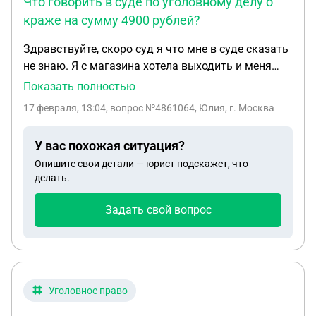
Что говорить в суде по уголовному делу о
краже на сумму 4900 рублей?
Здравствуйте, скоро суд я что мне в суде сказать
не знаю. Я с магазина хотела выходить и меня
остановили у меня товар на сумму 4900 рублей
Показать полностью
была а я платила всего 200 рублей. Уголовный
17 февраля, 13:04
, вопрос №4861064, Юлия, г. Москва
дела открыли часть 1 статья 158 . Скоро суд не
знаю что сказать чтобы простили .с
У вас похожая ситуация?
Потерпевшием есть примирение
Опишите свои детали — юрист подскажет, что
делать.
Задать свой вопрос
Уголовное право