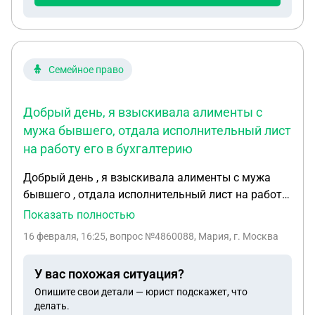
Семейное право
Добрый день, я взыскивала алименты с
мужа бывшего, отдала исполнительный лист
на работу его в бухгалтерию
Добрый день , я взыскивала алименты с мужа
бывшего , отдала исполнительный лист на работу
его в бухгалтерию, сейчас хочу отозвать своего
Показать полностью
заявления с исполнительных листом, позвонила в
16 февраля, 16:25
, вопрос №4860088, Мария, г. Москва
бухгалтерию, там отвать не хотят, на основании
просто моего желания и заявления хотят какого
У вас похожая ситуация?
мирового соглашения сторон о другом методе
Опишите свои детали — юрист подскажет, что
взыскание, я объяснила что у меня есть право
делать.
чтобы забрать исполнительный лист и контроль