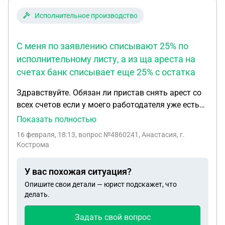
Исполнительное производство
С меня по заявлению списывают 25% по
исполнительному листу, а из ща ареста на
счетах банк списывает еще 25% с остатка
Здравствуйте. Обязан ли пристав снять арест со
всех счетов если у моего работодателя уже есть
исполнительный лист и по нему идут отчисления?
Показать полностью
С меня по заявлению списывают 25% по
16 февраля, 18:13
, вопрос №4860241, Анастасия, г.
исполнительному листу, а из ща ареста на счетах
Кострома
банк списывает еще 25% с остатка. У меня даже
прожиточного минимума не остается на одного. А
У вас похожая ситуация?
я вдова с 2мя несовершеннолетним детьми.
Опишите свои детали — юрист подскажет, что
делать.
Задать свой вопрос