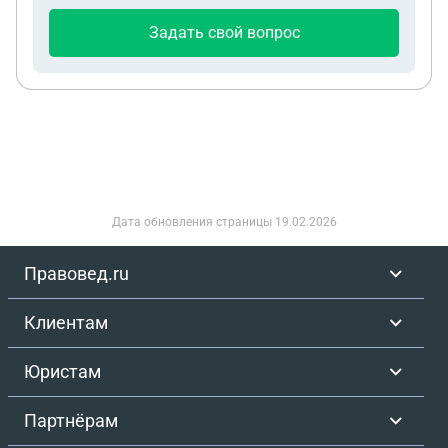
бухгалтерии бывшего супруга никак не может мне
Задать свой вопрос
запретить, на какую статью мне ссылаться
семейного кодекса?
Дата обновления страницы
19.02.2026
Правовед.ru
Клиентам
Юристам
Партнёрам