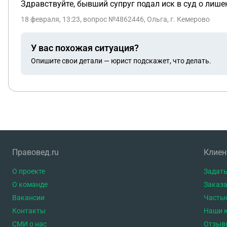
Здравствуйте, бывший супруг подал иск в суд о лише
18 февраля, 13:23
, вопрос №4862446, Ольга, г. Кемерово
У вас похожая ситуация?
Опишите свои детали — юрист подскажет, что делать.
Правовед.ru
Клие
О проекте
Задать
О команде
Заказа
Вакансии
Часты
Контакты
Наши 
СМИ о нас
Отзыв