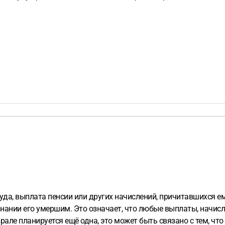
да, выплата пенсии или других начислений, причитавшихся ем
знании его умершим. Это означает, что любые выплаты, начис
рале планируется ещё одна, это может быть связано с тем, ч