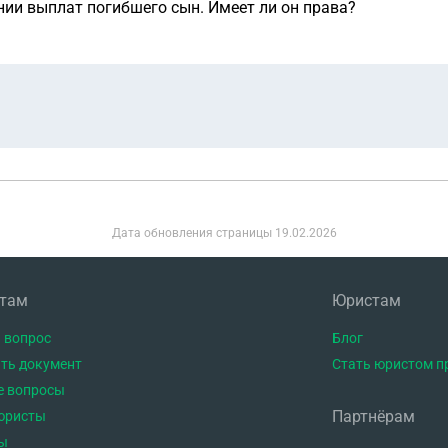
нии выплат погибшего сын. Имеет ли он права?
Дата обновления страницы
19.02.2026
нтам
Юристам
 вопрос
Блог
ть документ
Стать юристом п
е вопросы
Партнёрам
юристы
ы