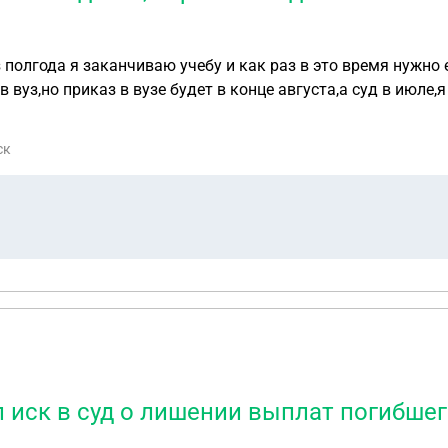
анчиваю учебу и как раз в это время нужно его через суд признать погибшим,
в вуз,но приказ в вузе будет в конце августа,а суд в июле
ск
л иск в суд о лишении выплат погибше