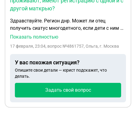
проживают, имеют регистрацию с одной и с
другой маткрью?
Здравствуйте. Регион днр. Может ли отец
получить сиатус многодетного, если дети с ним не
проживают, имеют регистрацию с одной и с
Показать полностью
другой маткрью? 3 ребенка, разные мамы. Отец
17 февраля, 23:04
, вопрос №4861757, Ольга, г. Москва
хочет статус многодетного
У вас похожая ситуация?
Опишите свои детали — юрист подскажет, что
делать.
Задать свой вопрос