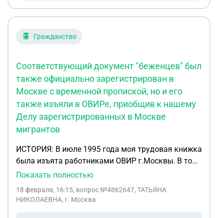
Гражданство
Соответствующий документ "беженцев" был
также официально зарегистрирован в
Москве с временной пропиской, но и его
также изъяли в ОВИРе, приобщив к нашему
Делу зарегистрированных в Москве
мигрантов
ИСТОРИЯ: В июле 1995 года моя трудовая книжка
была изъята работниками ОВИР г.Москвы. В то
время эта организация находилась по адресу
Показать полностью
ул.Грибоедова 42, с1 (ныне это ул.Покровка)
18 февраля, 16:15
, вопрос №4862647, ТАТЬЯНА
когда нам (мне и моему мужу) в кабинете на 2
НИКОЛАЕВНА, г. Москва
этаже были выданы загранпаспорта для выезда в