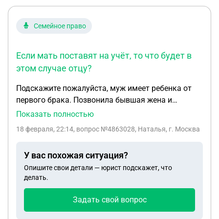
Семейное право
Если мать поставят на учёт, то что будет в
этом случае отцу?
Подскажите пожалуйста, муж имеет ребенка от
первого брака. Позвонила бывшая жена и
сказала что сын плохо учится и ее вызывают на
Показать полностью
комиссию в школу. Ребенок не хочет общаться с
18 февраля, 22:14
, вопрос №4863028, Наталья, г. Москва
отцом, даже везде его заблокировал. Если мать
поставят на учёт, то что будет в этом случае
У вас похожая ситуация?
отцу?
Опишите свои детали — юрист подскажет, что
делать.
Задать свой вопрос