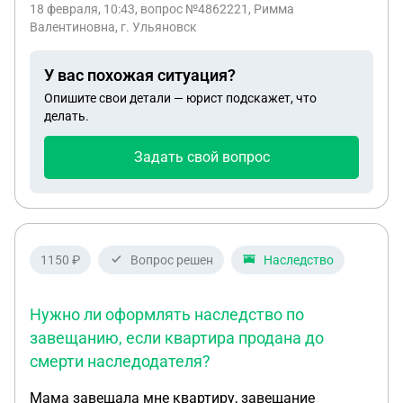
местонахождение нашего старого Дела с
18 февраля, 10:43
, вопрос №4862221, Римма
N377-ФЗ).Банк отказал,требуя подтверждения
Валентиновна, г. Ульяновск
документами мигрантов – беженцев из «горячих
категории " члена семьи"(иждивенца).Правомерен
точек»? Меня интересует именно – нахождение
ли отказ Банка?
моей трудовой книжки, в каком подразделении
У вас похожая ситуация?
Архива она хранится, где и по какой описи Дело
Опишите свои детали — юрист подскажет, что
было передано на хранение?
делать.
Задать свой вопрос
1150 ₽
Вопрос решен
Наследство
Нужно ли оформлять наследство по
завещанию, если квартира продана до
смерти наследодателя?
Мама завещала мне квартиру, завещание