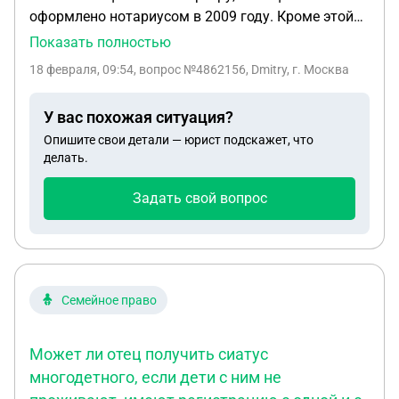
оформлено нотариусом в 2009 году. Кроме этой
квартиры другого имущества нет. Мама умерла
Показать полностью
чуть меньше шести месяцев назад. Эта квартира
18 февраля, 09:54
, вопрос №4862156, Dmitry, г. Москва
была продана в 2019 г., сейчас мой брат
оспаривает этот договор купли продажи в суде.
У вас похожая ситуация?
Надо ли мне сейчас, пока не прошло 6 месяцев,
Опишите свои детали — юрист подскажет, что
поехать к нотариусу и оформить наследство на
делать.
тот случай если брат выиграет суд и квартира
вернётся в наследуемое имущество? Я бы хотел
Задать свой вопрос
быть единственным наследником, без брата.
Семейное право
Может ли отец получить сиатус
многодетного, если дети с ним не