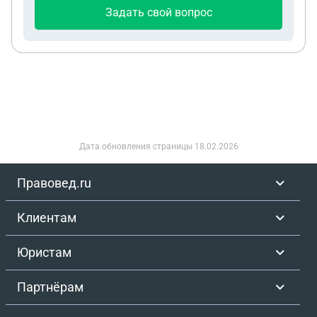
папа. И в конечном счете я остаюсь щас без
Задать свой вопрос
квартиры от государства, без ремонта, и если
въеду туда то она сразу начнет грозить что
отпишет государству свою долю, то есть останусь
и без квартиры которую мне оставил папа.
Вообщем как быть?
Дата обновления страницы
18.02.2026
Правовед.ru
Клиентам
Юристам
Партнёрам