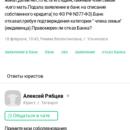
женат,детей нет,то есть его единственный член семьи
-я,его мать.Подала заявление в банк на списание
собственного кредита( по ФЗ РФ N377-ФЗ).Банк
отказал,требуя подтверждения категории " члена семьи"
(иждивенца).Правомерен ли отказ Банка?
18 февраля, 10:43
,
Римма Валентиновна
,
г. Ульяновск
заявление в банк
банк
сво
заявление
отказ банка
Ответы юристов
Алексей Рябцев
Юрист, г. Таганрог
Общаться в чате
Примите мои соболезнования.