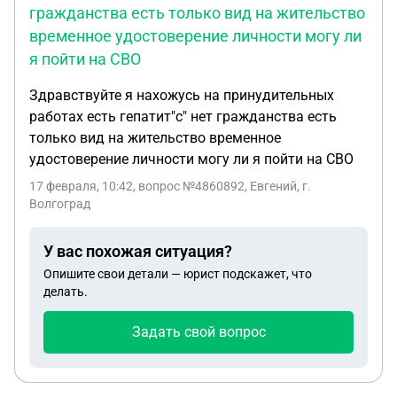
государство. Но что бы сделать её
гражданства есть только вид на жительство
недееспособной наших причин оказалось
временное удостоверение личности могу ли
недостаточно, она может разговаривать с котом
я пойти на СВО
как с человеком советоваться с ним, она
выкручивает лампочки, не спускает воду за
Здравствуйте я нахожусь на принудительных
собой, иногда может включить газ и просто
работах есть гепатит"с" нет гражданства есть
сидеть забыть, не пользуется ершиком в туалете,
только вид на жительство временное
все время рассказывает вымышленные истории и
удостоверение личности могу ли я пойти на СВО
выдуманных друзей которые у нее там когда то
17 февраля, 10:42
, вопрос №4860892, Евгений, г.
были в молодости. Но этого не достаточно что бы
Волгоград
сделать ее недееспособной. Нам ответили
юристы что для этого она должна не знать какое
У вас похожая ситуация?
время года сейчас, не в состоянии сходить в
Опишите свои детали — юрист подскажет, что
магазин, не в состоянии готовить себе,
делать.
обслуживать себя не может. А так это все она
делает. И по меркам дееспособности, она просто
Задать свой вопрос
вредная старая женщина которая сильно
экономит на всем. И еще все может делать сама
она не давала мне квитанции что бы я