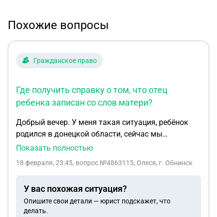
Похожие вопросы
Гражданское право
Где получить справку о том, что отец
ребенка записан со слов матери?
Добрый вечер. У меня такая ситуация, ребёнок
родился в донецкой области, сейчас мы
проживаем в калужской области. И пфр просят
Показать полностью
предоставить справку что отец ребёнка записан
18 февраля, 23:45
, вопрос №4863115, Олеся, г. Обнинск
со слов матери. Где можно получить такую
справку?
У вас похожая ситуация?
Опишите свои детали — юрист подскажет, что
делать.