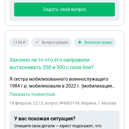
Задать свой вопрос
1150 ₽
Вопрос решен
Военное право
Законно ли то что его направили
вытаскивать 200 и 300 с поля боя?
Я сестра мобилизованного военнослужащего
1984 г.р. мобилизовали в 2022 г. (мобилизация
была в ЛНР, срочную службу ранее не проходил
Показать полностью
по причине плохого зрения) , при мобилизации
18 февраля, 22:15
, вопрос №4863104, Марина, г. Москва
медицинская комиссия не проводилась.
23.06.2025, 21.10.2025, 25.11.2025 брат прошел
У вас похожая ситуация?
медицинские осмотры у военных врачей
Опишите свои детали — юрист подскажет, что
офтальмологов - заключение каждого осмотра