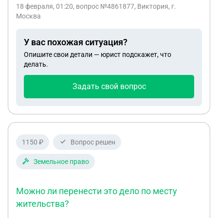
сумма около 1,5 миллиона , мы хотим сделать ей
18 февраля, 01:20
, вопрос №4861877, Виктория, г.
банкротство за свой счет но в замен хотели бы
Москва
квартиру, она согласна. Так как у ее 2 квартиры.
Вопрос такой : снимут ли арест на квартиру и
У вас похожая ситуация?
можно ли сделать дарственную на сына? Если
Опишите свои детали — юрист подскажет, что
долги спишутся все, кроме алиментов.
делать.
Задать свой вопрос
1150 ₽
Вопрос решен
Земельное право
Можно ли перенести это дело по месту
жительства?