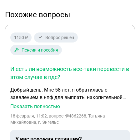
Похожие вопросы
1150 ₽
Вопрос решен
Пенсии и пособия
И есть ли возможность все-таки перевести в
этом случае в пдс?
Добрый день. Мне 58 лет, я обратилась с
заявлением в нпф для выплаты накопительной
пенсии, при беседе с сотрудником банка
Показать полностью
уточнила, что точно ли будет единовременная
18 февраля, 11:02
, вопрос №4862268, Татьяна
выплата, на что мне ответили утвердительно. Как
Михайловна, г. Энгельс
мне сказали, что заявление подается только по
данной форме, которая у них, других вариантов
У вас похожая ситуация?