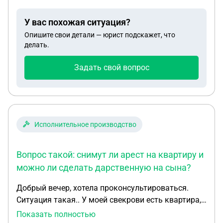
будет ли это запретом на рег действия в РР? и
можно ли перевести помещение и платить старые
У вас похожая ситуация?
налоги от нового юр лица? Спасибо
Опишите свои детали — юрист подскажет, что
делать.
Задать свой вопрос
Исполнительное производство
Вопрос такой: снимут ли арест на квартиру и
можно ли сделать дарственную на сына?
Добрый вечер, хотела проконсультироваться.
Ситуация такая.. У моей свекрови есть квартира,
но она в аресте, есть долги по жкх и алиментам
Показать полностью