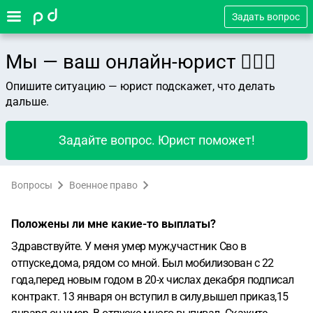
Задать вопрос
Мы — ваш онлайн-юрист 👨🏻‍⚖️
Опишите ситуацию — юрист подскажет, что делать
дальше.
Задайте вопрос. Юрист поможет!
Вопросы
Военное право
Положены ли мне какие-то выплаты?
Здравствуйте. У меня умер муж,участник Сво в
отпуске,дома, рядом со мной. Был мобилизован с 22
года,перед новым годом в 20-х числах декабря подписал
контракт. 13 января он вступил в силу,вышел приказ,15