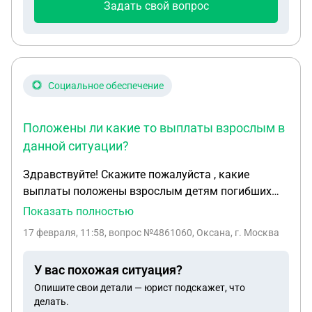
Задать свой вопрос
Социальное обеспечение
Положены ли какие то выплаты взрослым в
данной ситуации?
Здравствуйте! Скажите пожалуйста , какие
выплаты положены взрослым детям погибших
участников в ходе сво ? Родителей нет , жены нет ,
Показать полностью
есть только 4 детей , из которых 2 взрослых 31 и
17 февраля, 11:58
, вопрос №4861060, Оксана, г. Москва
38 лет и 2 несовершеннолетних 15 и 8 лет.
Положены ли какие то выплаты взрослым в
У вас похожая ситуация?
данной ситуации ?Республика Крым
Опишите свои детали — юрист подскажет, что
делать.