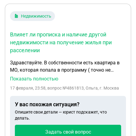
Недвижимость
Влияет ли прописка и наличие другой
недвижимости на получение жилья при
расселении
Здравствуйте. В собственности есть квартира в
МО, которая попала в программу ( точно не
скажу, какая : реновация или другая программа -
Показать полностью
ветхое жильё). В квартире никто не прописан, там
17 февраля, 23:58
, вопрос №4861813, Ольга, г. Москва
живёт мама. Также есть квартира в Москве, где
все прописаны как раз. Вопросы: - поскольку КВ в
У вас похожая ситуация?
собственности, насколько существенно, что в ней
Опишите свои детали — юрист подскажет, что
никто не прописан ? Повлияет ли это как-то на
делать.
получение равнозначного жилья взамен? -
повлияет ли другая жил площадь в собственности
Задать свой вопрос
на это? - нужно ли какую-то подстраховаться,