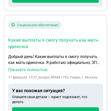
предпринять? Спасибо заранее за подробные
ответы с ссылками на документы
Социальное обеспечение
Какие выплаты я смогу получать как мать-
одиночка
Добрый день! Какие выплаты я смогу получать
как мать-одиночка. Я работаю официально, ЗП
100т.р.. Не знаю, насколько важно, но ребенок
Показать полностью
родиться в КБР. Есть ли какие-то выплаты для
17 февраля, 13:37
, вопрос №4861195, Лидия, г. Москва
ребенка до 17 лет и какие они будут при моей зп -
будет ли это как-то влиять на перерасчет?
У вас похожая ситуация?
Опишите свои детали — юрист подскажет, что
делать.