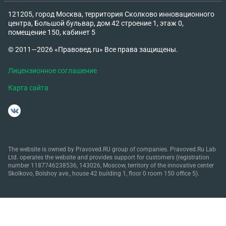
121205, город Москва, территория Сколково инновационного
центра, Большой бульвар, дом 42 строение 1, этаж 0,
помещение 150, кабинет 5
© 2011—2026 «Правовед.ru» Все права защищены.
Лицензионное соглашение
Карта сайта
The website is owned by Pravoved.RU group of companies. Pravoved.Ru Lab
Ltd. operates the website and provides support for customers (registration
number 1187746238536, 143026, Moscow, territory of the innovative center
Skolkovo, Bolshoy ave., house 42 building 1, floor 0 room 150 office 5).