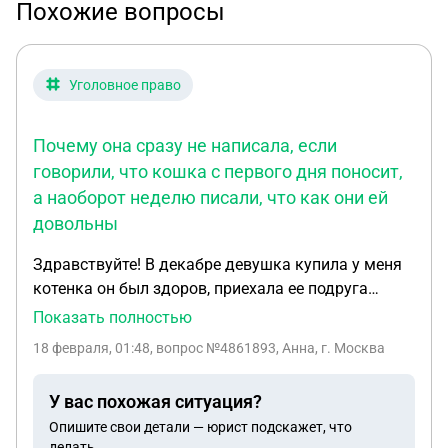
Похожие вопросы
Уголовное право
Почему она сразу не написала, если
говорили, что кошка с первого дня поносит,
а наоборот неделю писали, что как они ей
довольны
Здравствуйте! В декабре девушка купила у меня
котенка он был здоров, приехала ее подруга
быстро забрала. Через 2 мес, она пишет , что
Показать полностью
котенок заболет и умер от вирусного лейкоза.
18 февраля, 01:48
, вопрос №4861893, Анна, г. Москва
Грозит и написала заявление в полицию ,как
мошенника. Шлет документы с анализами.
У вас похожая ситуация?
Насколько я знаю у девушки была кошка еще
Опишите свои детали — юрист подскажет, что
дома не породистая. Почему она сразу не
делать.