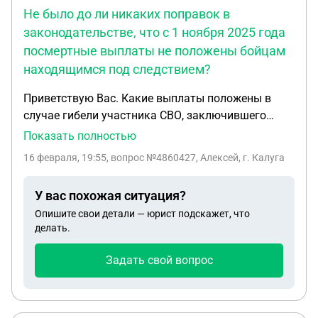
Не было до ли никаких поправок в
законодательстве, что с 1 ноября 2025 года
посмертные выплаты не положены бойцам
находящимся под следствием?
Приветствую Вас. Какие выплаты положены в
случае гибели участника СВО, заключившего
контракт находясь под следствием, приговора
Показать полностью
суда не было, осуждённым не был. Уходил из
16 февраля, 19:55
, вопрос №4860427, Алексей, г. Калуга
СИЗО. Не было до ли никаких поправок в
законодательстве, что с 1 ноября 2025 года
У вас похожая ситуация?
посмертные выплаты не положены бойцам
Опишите свои детали — юрист подскажет, что
находящимся под следствием?
делать.
Задать свой вопрос