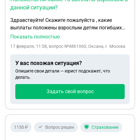
данной ситуации?
Здравствуйте! Скажите пожалуйста , какие
выплаты положены взрослым детям погибших
участников в ходе сво ? Родителей нет , жены нет ,
Показать полностью
есть только 4 детей , из которых 2 взрослых 31 и
17 февраля, 11:58
, вопрос №4861060, Оксана, г. Москва
38 лет и 2 несовершеннолетних 15 и 8 лет.
Положены ли какие то выплаты взрослым в
У вас похожая ситуация?
данной ситуации ?Республика Крым
Опишите свои детали — юрист подскажет, что
делать.
Задать свой вопрос
1150 ₽
Вопрос решен
Страхование