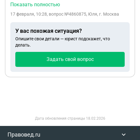
работает полный рабочий день . Если он уйдет на
Показать полностью
больничный , сохранится ли выплата в полном
17 февраля, 10:28
, вопрос №4860875, Юля, г. Москва
объеме ?
У вас похожая ситуация?
Опишите свои детали — юрист подскажет, что
делать.
Задать свой вопрос
Дата обновления страницы
18.02.2026
Правовед.ru