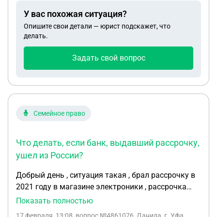
У вас похожая ситуация?
Опишите свои детали — юрист подскажет, что
делать.
Задать свой вопрос
Семейное право
Что делать, если банк, выдавший рассрочку,
ушел из России?
Добрый день , ситуация такая , брал рассрочку в
2021 году в магазине электроники , рассрочка
была оформлена банком который ушел из РФ в
Показать полностью
связи с санкциями , так как были проблемы с
17 февраля, 13:08
, вопрос №4861076, Данила, г. Уфа