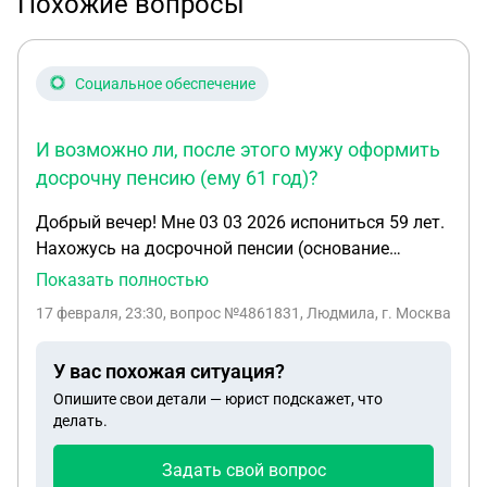
Похожие вопросы
Социальное обеспечение
И возможно ли, после этого мужу оформить
досрочну пенсию (ему 61 год)?
Добрый вечер! Мне 03 03 2026 испониться 59 лет.
Нахожусь на досрочной пенсии (основание
ребенок с 1992 по 1996 год находился на
Показать полностью
инвалидности по здоровью) Сейчас не работаю. У
17 февраля, 23:30
, вопрос №4861831, Людмила, г. Москва
меня такой вопрос? Можно ли переоформить
досрочную пенсию на пенсию по старости? Какие
У вас похожая ситуация?
минусы могут быть? И возможно ли, после этого
Опишите свои детали — юрист подскажет, что
мужу оформить досрочну пенсию (ему 61 год)?
делать.
Задать свой вопрос