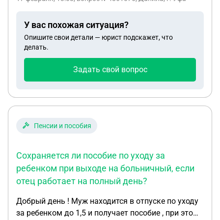
оплатой то не мог платить и были просрочки по
платежам , а когда собрался платить увидел что
У вас похожая ситуация?
банка уже нет в стране , продали ли кому то мой
Опишите свои детали — юрист подскажет, что
кредит не понятно и куда платить тоже не
делать.
понятно , подскажите пожалуйста можно ли как
то списать уже этот долг потому что он
Задать свой вопрос
высвечивается везде и не один банк ничего не
одобряет
Пенсии и пособия
Сохраняется ли пособие по уходу за
ребенком при выходе на больничный, если
отец работает на полный день?
Добрый день ! Муж находится в отпуске по уходу
за ребенком до 1,5 и получает пособие , при этом