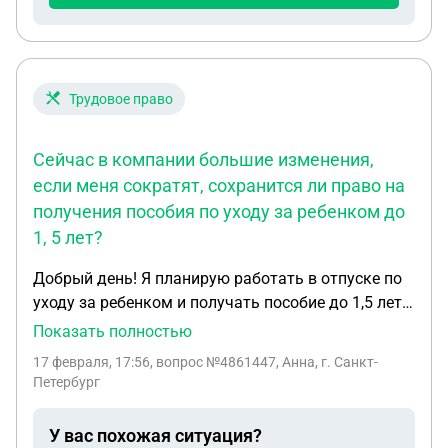
Трудовое право
Сейчас в компании большие изменения,
если меня сократят, сохранится ли право на
получения пособия по уходу за ребенком до
1, 5 лет?
Добрый день! Я планирую работать в отпуске по
уходу за ребенком и получать пособие до 1,5 лет.
Сейчас в компании большие изменения, если
Показать полностью
меня сократят, сохранится ли право на получения
17 февраля, 17:56
, вопрос №4861447, Анна, г. Санкт-
пособия по уходу за ребенком до 1,5 лет?
Петербург
У вас похожая ситуация?