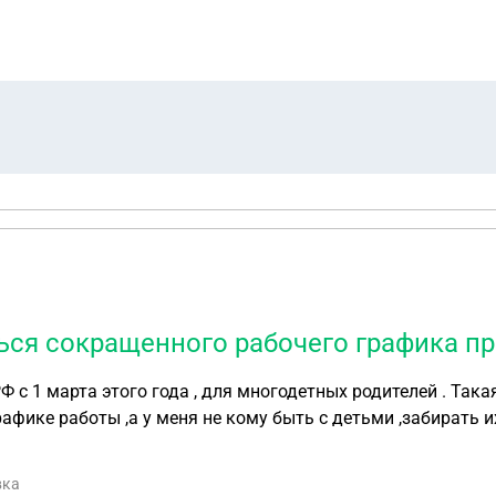
к подписал данное дополнительное соглашение только спус
 производил. Акт сверки взаимных расчетов с суммой долг
то эти акты не правомерны, так как на тот момент не был
ся сокращенного рабочего графика при
афике работы ,а у меня не кому быть с детьми ,забирать 
вка