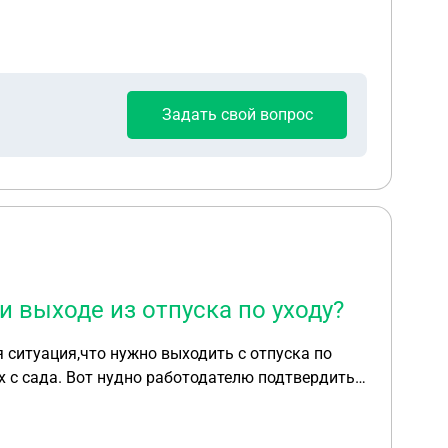
тя два месяца. При этом акты оказания услуг
а Заказчик тоже подписал с учетом
о подписано им Дополнительное соглашение.
Задать свой вопрос
 выходе из отпуска по уходу?
их с сада. Вот нудно работодателю подтвердить