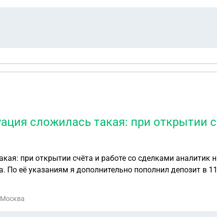
уация сложилась такая: при открытии с
акая: при открытии счёта и работе со сделками аналитик 
. По её указаниям я дополнительно пополнил депозит в 11
налитик прекратила со мной контакты и фактически закрыл
ут вложенные и заработанные мною деньги, но я должен 
. Москва
 Поскольку этого кода у меня нет, меня уверяют, что я до
клер код, чтобы решить проблему с выводом и возвратом по