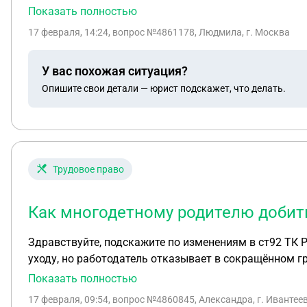
соглашение с увеличением стоимости услуг. Заказчи
Показать полностью
подписывал с увеличенной стоимостью, но оплату не
17 февраля, 14:24
, вопрос №4861178, Людмила, г. Москва
увеличенной стоимости. Но потом Заказчик решил, ч
Какое решение может быть в данной ситуации?
У вас похожая ситуация?
Опишите свои детали — юрист подскажет, что делать.
Трудовое право
Как многодетному родителю добить
Здравствуйте, подскажите по изменениям в ст92 ТК РФ с 1 марта этого года , для многодетных родителей . Такая ситуация,что нужно выходить с отпуска по
уходу, но работодатель отказывает в сокращённом гр
свои права ,для изменения графика труда
Показать полностью
17 февраля, 09:54
, вопрос №4860845, Александра, г. Ивантее