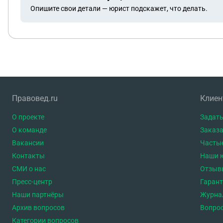
Опишите свои детали — юрист подскажет, что делать.
Правовед.ru
Клие
О проекте
Задать
О команде
Заказа
Вакансии
Часты
Контакты
Наши 
СМИ о нас
Отзыв
Пресс-центр
Гаран
Наши партнёры
Журна
Архив вопросов
Вопро
Категории вопросов