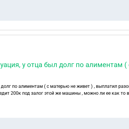
уация, у отца был долг по алиментам (
л долг по алиментам ( с матерью не живет ) , выплатил раз
кредит 200к под залог этой же машины , можно ли ее как то 