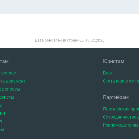
Дата обновления страницы
18.02.2026
нтам
Юристам
 вопрос
Блог
ть документ
Стать юристом п
е вопросы
Партнёрам
юристы
ы
Партнёрская пр
тии
Сотрудничество 
л
Рекламодателям
сы