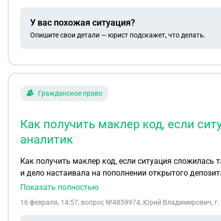
У вас похожая ситуация?
Опишите свои детали — юрист подскажет, что делать.
Гражданское право
Как получить маклер код, если сит
аналитик
Как получить маклер код, если ситуация сложилась т
и дело настаивала на пополнении открытого депозита
Очередное пополнение депозита я не стал делать и а
Показать полностью
финансово-аналитическая служба уверяет, что вывед
16 февраля, 14:57
, вопрос №4859974, Юрий Владимирович, г
аналитик должна была мне сообщить, но не сообщила.
денег у меня уже нет. Могу ли я как-то получить ма