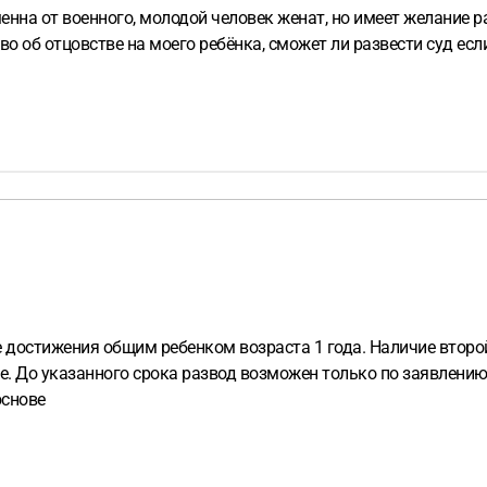
нна от военного, молодой человек женат, но имеет желание ра
тво об отцовстве на моего ребёнка, сможет ли развести суд если
е достижения общим ребенком возраста 1 года. Наличие второ
е. До указанного срока развод возможен только по заявлению
основе