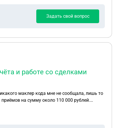
Задать свой вопрос
чёта и работе со сделками
никакого маклер кода мне не сообщала, лишь то
 приёмов на сумму около 110 000 рублей.
а доступ к рабочему сайту. Сейчас какая-то
сообщить им некий маклер код, который
лжен за 25 000 рублей купить новый код. Таких
ка-что потерянных денег?