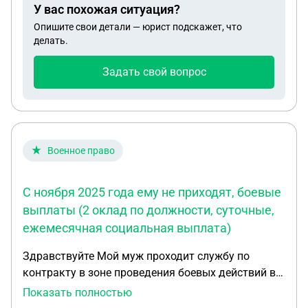
У вас похожая ситуация?
Опишите свои детали — юрист подскажет, что
делать.
Задать свой вопрос
Военное право
С ноября 2025 года ему не приходят, боевые
выплаты (2 оклад по должности, суточные,
ежемесячная социальная выплата)
Здравствуйте Мой муж проходит службу по
контракту в зоне проведения боевых действий в
рамках СВО. С ноября 2025 года ему не приходят ,,
Показать полностью
боевые" выплаты (2 оклад по должности,