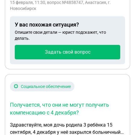
15 февраля, 11:30
, вопрос №4858747, Анастасия, г.
суточные, ежемесячная социальная выплата).
Новосибирск
Писали рапорт на имя командира части, но они
бездействуют. Подскажите пожалуйста, куда
У вас похожая ситуация?
можно обратиться и как правильно описать
Опишите свои детали — юрист подскажет, что
ситуацию
делать.
Задать свой вопрос
Социальное обеспечение
Получается, что они не могут получить
компенсацию с 4 декабря?
Здравствуйте, моя дочь родила 3 ребёнка 15
сентября, 4 декабря у неё закрылся больничный