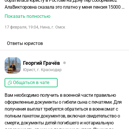
обратилась юристу в Ростове на Дону пер соборный62
АлаВикторовна сказала это платно у меня пенсия 15000 с
чего я буду платить в декабре когда получила справку о
Показать полностью
смерти в военкомат предоставила все документы
17 февраля, 19:04
,
Нина
,
г. Омск
которые просили у него двое детей девочке
19мальчику18 потом мне сказали ненужны так как они
живут в Казахстане и гражданство казахское теперь с
Ответы юристов
части 75281 требуют сново их документы и еще какую-то
доверенность на меня пенсию сказали что должно мне в
п. Ф р а там сказали что это военная и пусть платят там
Георгий Грачёв
он ушел добровольцем и где деньги которые он получил
Юрист, г. Краснодар
по контракту помогите он был моим единственным
Общаться в чате
кормильцем сейчас я постоянно болею и мне
катастрофически нехватает я второй месяц не могу
Вам необходимо получить в военной части правильно
оплатить ком услуги с уважением Понкратьева Нина
оформленные документы о гибели сына с печатями. Для
Алексеевна
получения выплат требуется обратиться в военкомат с
полным пакетом документов, включая свидетельство о
смерти, документы детей погибшего и нотариальную