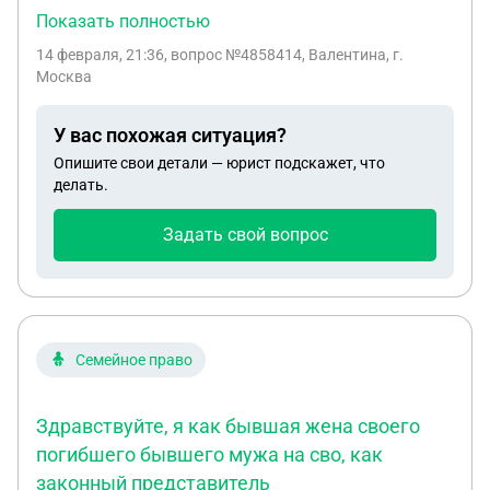
лист по беременности и родам. Они с мужем
Показать полностью
решили оформить декретный отпуск на него, но
14 февраля, 21:36
, вопрос №4858414, Валентина, г.
оформили с опозданием, только с 8 февраля.
Москва
Вроде бы по закону ему должны были сделать
выплаты с 4 декабря, а по факту будут платить
У вас похожая ситуация?
только с 8 февраля. Получается, что они не могут
Опишите свои детали — юрист подскажет, что
получить компенсацию с 4 декабря?.Это
делать.
правомерно?
Задать свой вопрос
Семейное право
Здравствуйте, я как бывшая жена своего
погибшего бывшего мужа на сво, как
законный представитель