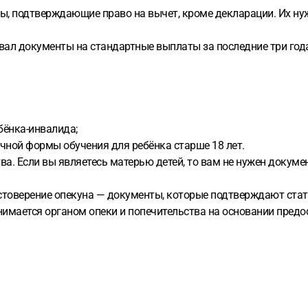
ы, подтверждающие право на вычет, кроме декларации. Их нуж
ал документы на стандартные выплаты за последние три года
бёнка-инвалида;
очной формы обучения для ребёнка старше 18 лет.
а. Если вы являетесь матерью детей, то вам не нужен докумен
достоверение опекуна — документы, которые подтверждают ста
инимается органом опеки и попечительства на основании пред