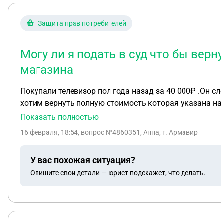
Защита прав потребителей
Могу ли я подать в суд что бы вер
магазина
Покупали телевизор пол года назад за 40 000₽ .Он с
хотим вернуть полную стоимость которая указана на данный момент у м
отказываются возвращать данную сумму а только 400
Показать полностью
модели за 40 000.т₽. Но такого объявления там нет.
16 февраля, 18:54
, вопрос №4860351, Анна, г. Армавир
магазина.
У вас похожая ситуация?
Опишите свои детали — юрист подскажет, что делать.