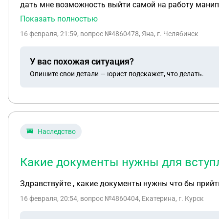
дать мне возможность выйти самой на работу манипулирует деньгами каждый месяц то высылает то нет через скандалы. Дети возрастом 3 года и 5 лет и
ребёнку 3 года необходимо лечение так как есть не
Показать полностью
заведующим двумя отделениями я не могу выйти на работу потому что у меня нет никого кто может меня заменить с детьми ! Пока я буду работать и возить
16 февраля, 21:59
, вопрос №4860478, Яна, г. Челябинск
оеьенка на реабилитацию и на тренировки ! Я хочу зн
выпрашивать для детей ! Еду лечение ! Мы живем в М
У вас похожая ситуация?
долгом за налог в размере 200 т почти рублей уже и 
Опишите свои детали — юрист подскажет, что делать.
подавать угрожая что я буду получать еще меньше из
Наследство
Какие документы нужны для вступл
Здравствуйте , какие документы нужны что бы прийт
16 февраля, 20:54
, вопрос №4860404, Екатерина, г. Курск