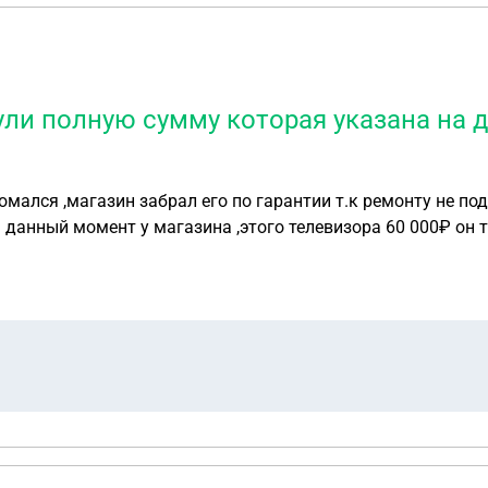
нули полную сумму которая указана на 
ломался ,магазин забрал его по гарантии т.к ремонту не п
агазина ,этого телевизора 60 000₽ он так стоит на данный момент.Но они
00₽ без разницы. Ссылаются на то что у них на сайте ав
 Могу ли я подать в суд что бы вернули полную сумму кото