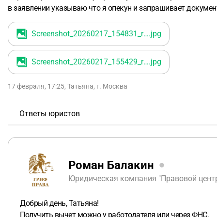
в заявлении указываю что я опекун и запрашивает документ
Screenshot_20260217_154831_ru_magnit_hrtest_android_MainActivity
.jpg
Screenshot_20260217_155429_ru_magnit_hrtest_android_MainActivity
.jpg
17 февраля, 17:25
,
Татьяна
,
г. Москва
Ответы юристов
Роман Балакин
Юридическая компания "Правовой центр 
Добрый день, Татьяна!
Получить вычет можно у работодателя или через ФНС.