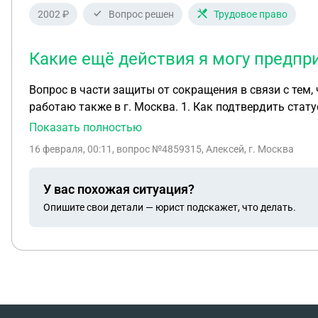
2002 ₽
Вопрос решен
Трудовое право
Какие ещё действия я могу предпр
Вопрос в части защиты от сокращения в связи с тем,
работаю также в г. Москва. 1. Как подтвердить статус единственного кормильца ребёнка-инвалида? У меня есть опасения, что статус единственного
кормильца может быть оспорен, так как моя жена за
Показать полностью
единственным кормильцем? Если да, то какие услови
16 февраля, 00:11
, вопрос №4859315, Алексей, г. Москва
Какой комплект документов необходимо подать рабо
случае, и есть ли дополнительные требования? Как правильно подать документы работодателю, чтобы было подтверждение факта их подачи? Я хочу избежать
У вас похожая ситуация?
ситуации, когда работодатель отрицает получение документов. Како
Опишите свои детали — юрист подскажет, что делать.
работодателю какой срок имеет? Как часто нужно заново подтверждать информацию? 4. Каки
ситуации сокращения? Есть ли дополнительные гара