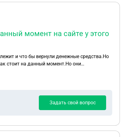
данный момент на сайте у этого
одлежит и что бы вернули денежные средства.Но
ито указано объявление с продажей данной
рая указана на данный момент на сайте у этого
Задать свой вопрос