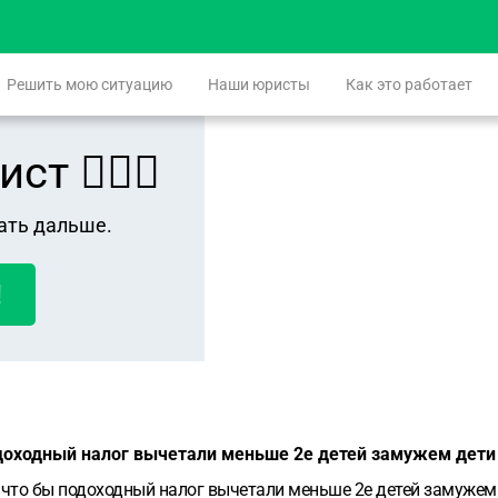
Решить мою ситуацию
Наши юристы
Как это работает
 👨🏻‍⚖️
ать дальше.
!
одоходный налог вычетали меньше 2е детей замужем дети
о что бы подоходный налог вычетали меньше 2е детей замуже