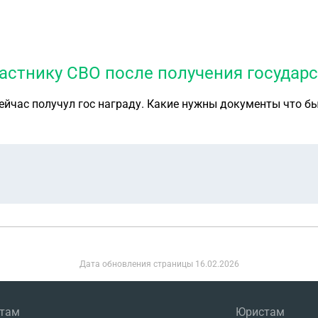
частнику СВО после получения государ
ейчас получул гос награду. Какие нужны документы что бы
Дата обновления страницы
16.02.2026
нтам
Юристам