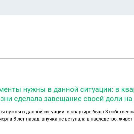
менты нужны в данной ситуации: в ква
изни сделала завещание своей доли на
ы нужны в данной ситуации: в квартире было 3 собственни
ерла 8 лет назад, внучка не вступала в наследство, живет
ошло столько времени? Внучка прописана в этой квартире 