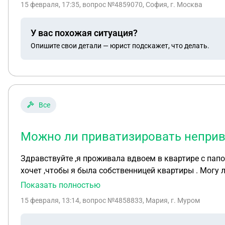
15 февраля, 17:35
, вопрос №4859070, София, г. Москва
У вас похожая ситуация?
Опишите свои детали — юрист подскажет, что делать.
Все
Можно ли приватизировать неприв
Здравствуйте ,я проживала вдвоем в квартире с папой ,квартира не была приватизирована 
хочет ,чтобы я была собственницей квартиры . Могу ли я просто ее приватизировать на себя или нужно как то передавать собственность? Куда идти и какие
документы нужны ?
Показать полностью
15 февраля, 13:14
, вопрос №4858833, Мария, г. Муром