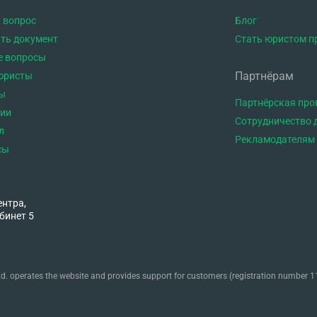
 вопрос
Блог
ть документ
Стать юристом п
е вопросы
Партнёрам
юристы
ы
Партнёрская пр
тии
Сотрудничество 
л
Рекламодателям
сы
ентра,
бинет 5
. operates the website and provides support for customers (registration number 11