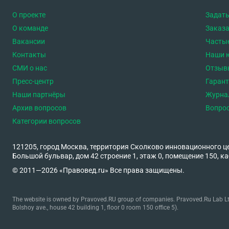
О проекте
Задать
О команде
Заказа
Вакансии
Часты
Контакты
Наши 
СМИ о нас
Отзыв
Пресс-центр
Гаран
Наши партнёры
Журна
Архив вопросов
Вопро
Категории вопросов
121205, город Москва, территория Сколково инновационного ц
Большой бульвар, дом 42 строение 1, этаж 0, помещение 150, ка
© 2011—2026 «Правовед.ru» Все права защищены.
The website is owned by Pravoved.RU group of companies. Pravoved.Ru Lab Ltd
Bolshoy ave., house 42 building 1, floor 0 room 150 office 5).