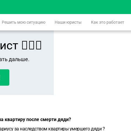
Решить мою ситуацию
Наши юристы
Как это работает
 👨🏻‍⚖️
ать дальше.
!
а квартиру после смерти дяди?
тариусу за наследством квартиры умершего дяди ?