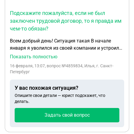
что все законно. (Мы оба за секс) И мы даже
увидится не можем 2 месяц. Помогите
Подскажите пожалуйста, если не был
пожалуйста, скажите какие проблемы могут быть
заключен трудовой договор, то я правда им
или их вообще не будет.
чем-то обязан?
Всем добрый день! Ситуация такая В начале
января я уволился из своей компании и устроился
к конкурентам. Мне наобещали того, чего по
Показать полностью
итогу не дали. Я ушел обратно в свою компанию.
16 февраля, 13:07
, вопрос №4859834, Илья, г. Санкт-
Когда написал по поводу расчета, мне сказали,
Петербург
что нужно к ним подъехать, так как вспыли пару
нюансов. Когда приехал начали рассказывать,
У вас похожая ситуация?
что я увел двух клиентов в свою прошлую
Опишите свои детали — юрист подскажет, что
компанию, что не является правдой. Сказали, что
делать.
снова надо будет подойти, чтобы меня проверила
служба безопасности. Когда я спросил зачем мне
Задать свой вопрос
это, ответили что нужно нормально провести
увольнение) Официально я к ним не был устроен