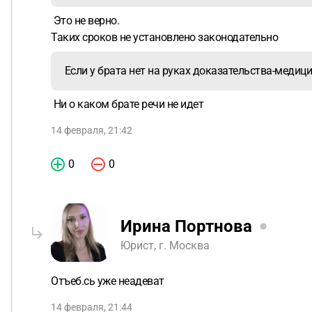
Это не верно.
Таких сроков не установлено законодательно
Если у брата нет на руках доказательства-медиц
Ни о каком брате речи не идет
14 февраля, 21:42
0
0
Ирина Портнова
Юрист, г. Москва
Отъеб.сь уже неадеват
14 февраля, 21:44