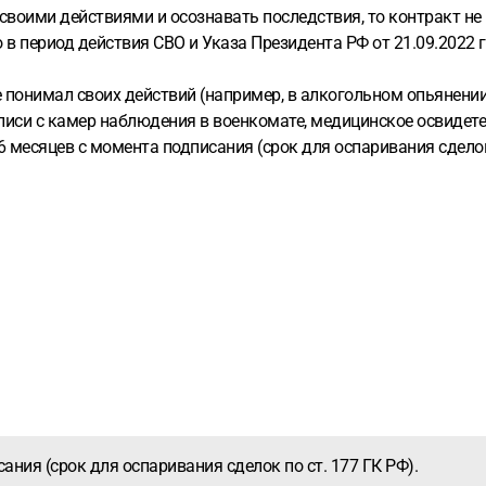
своими действиями и осознавать последствия, то контракт не 
о в период действия СВО и Указа Президента РФ от 21.09.202
е понимал своих действий (например, в алкогольном опьянени
аписи с камер наблюдения в военкомате, медицинское освидет
 6 месяцев с момента подписания (срок для оспаривания сделок
ания (срок для оспаривания сделок по ст. 177 ГК РФ).