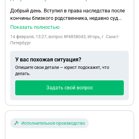
Добрый день. Вступил в права наследства после
кончины близкого родственника, недавно суд
сделал меня взыскателем по исполнительному
Показать полностью
производству, которое начал ещё он.
14 февраля, 13:27
, вопрос №4858043, Игорь, г. Санкт-
Исполнительное производство ведётся в другом
Петербург
городе, значит, насколько я понимаю, сейчас мне
нужно выслать письмо приставам с требованием
У вас похожая ситуация?
произвести замену взыскателя. Вот вопрос:
Опишите свои детали — юрист подскажет, что
кроме копии решения суда, моего заявления и
делать.
реквизитов для перечисления денежных средств,
какие ещё документы нужно выслать приставом?
Задать свой вопрос
Исполнительное производство