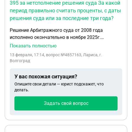
395 за нетсполнение решения суда За какой
период правильно считать проценты, с даты
решения суда или за последние три года?
Решение Арбитражного суда от 2008 года
исполнено окончательно в ноябре 2025г.
Должница в течении 10 лет рожала детей, не
Показать полностью
работала, была не в браке. Исполпроищводства
13 февраля, 17:14
, вопрос №4857163, Лариса, г.
возбуждались регулярно, но безрезультатно. В
Волгоград
2017 году должница зарегистрировала брак с
сожителем, сменила фамилию. По ИП от 2023
У вас похожая ситуация?
года приставами по частям списывались суммы с
Опишите свои детали — юрист подскажет, что
карт должника. В ноябре долг погашен
делать.
полностью. Вопрос - хочу подать иск по ст. 395 за
нетсполнение решения суда За какой период
Задать свой вопрос
правильно считать проценты, с даты решения
суда или за последние три года?