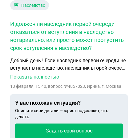
Наследство
И должен ли наследник первой очереди
отказаться от вступления в наследство
нотариально, или просто может пропустить
срок вступления в наследство?
Добрый день ! Если наследник первой очереди не
вступает в наследство, наследник второй очереди
должен подать заявление на вступление в
Показать полностью
наследство по истечении полугода? И должен ли
13 февраля, 15:40
, вопрос №4857023, Ирина, г. Москва
наследник первой очереди отказаться от
вступления в наследство нотариально, или просто
У вас похожая ситуация?
может пропустить срок вступления в наследство?
Опишите свои детали — юрист подскажет, что
Спасибо!
делать.
Задать свой вопрос