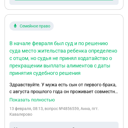
Семейное право
В начале февраля был суд и по решению
суда место жительства ребенка определено
с отцом, но судья не принял ходатайство о
прекращении выплаты алиментов с даты
принятия судебного решения
Здравствуйте. У мужа есть сын от первого брака,
с августа прошлого года он проживает совместно
снами. Его мать находится в психиатрической
Показать полностью
клинике по сей день. Все это время муж
13 февраля, 08:13
, вопрос №4856559, Анна, пгт.
продолжает выплачивать алименты. В начале
Кавалерово
февраля был суд и по решению суда место
жительства ребенка определено с отцом, но судья