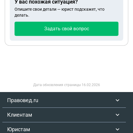
У вас похожая ситуация?
не принял ходатайство о прекращении выплаты
Опишите свои детали — юрист подскажет, что
алиментов с даты принятия судебного решения.
делать.
Необходимо ждать ещё месяц, пока решение
вступит в законную силу. Не понимаю, почему
Задать свой вопрос
судья отказала в ходатайстве, ведь алименты
выплачиваются на ребенка, а не на содержание
его мамы.
Дата обновления страницы
16.02.2026
Правовед.ru
Клиентам
Юристам