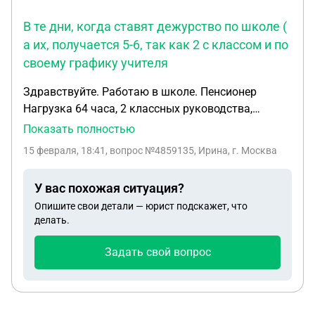
следующий день я пришла на работу,
В те дни, когда ставят дежурство по школе (
распечатала заявление за свой счет, но
а их, получается 5-6, так как 2 с классом и по
руководитель не подписсл, сказал, что его никто в
своему графику учителя
известность не поставил, и у меня был прогул. И
через отдел кадров он сделал уведомление,
Здравствуйте. Работаю в школе. Пенсионер
чтобы я написала объяснительную. И сказали, что
Нагрузка 64 часа, 2 классных руководства,
он хочет объявить мне выговор. Это уже будет 2,
соответственно уроков в течении дня много. В
Показать полностью
первый он мне сделал в октябре 2025 за
школе есть перемены по 15 и 5 минут. В те дни,
несоблюдение охраны труда, причем наказал
15 февраля, 18:41
, вопрос №4859135, Ирина, г. Москва
когда ставят дежурство по школе ( а их,
только меня из всех присутствующих, которые
получается 5-6, так как 2 с классом и по своему
также нарушили. Из чего делается вывод его
У вас похожая ситуация?
графику учителя, + заболели другие учителя),
предвзятого отношения ко мне. Так как
Опишите свои детали — юрист подскажет, что
некогда не то, чтобы в столовой поесть, просто
цепляется за все, что угодно и заставляет писать
делать.
немного передохнуть после классов. И так со
объяснительные. Но непосредственно к моей
многими учителями. + меня интересует эта
работе никаких претензий. В этот же день, когда я
Задать свой вопрос
ситуация, как председателя профкома
вышла на работу, ребенок был в саду, я
обратилась к терапевту для осмотра и
назначения лечения. Врач документально все