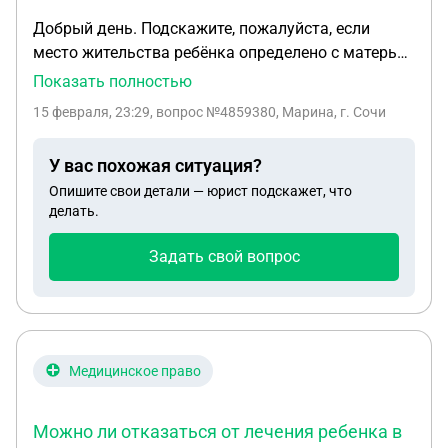
Добрый день. Подскажите, пожалуйста, если
место жительства ребёнка определено с матерью,
может ли отец забирать ребёнка из детского сада
Показать полностью
и может ли отец запрещать забирать ребёнка из
15 февраля, 23:29
, вопрос №4859380, Марина, г. Сочи
сада бабушке со стороны матери, если мать дала
на это разрешение?
У вас похожая ситуация?
Опишите свои детали — юрист подскажет, что
делать.
Задать свой вопрос
Медицинское право
Можно ли отказаться от лечения ребенка в