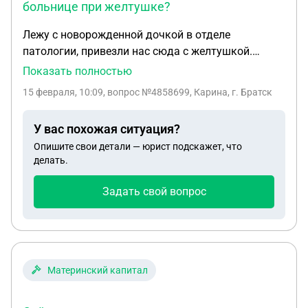
больнице при желтушке?
Лежу с новорожденной дочкой в отделе
патологии, привезли нас сюда с желтушкой.
Должного лечения нет, просто светимся под
Показать полностью
лампой, постоянные анализы из-за дня в день. В
15 февраля, 10:09
, вопрос №4858699, Карина, г. Братск
последние дни пребывания в этой больнице
ребёнок не спокойный, плачет и плачет, надо
У вас похожая ситуация?
полагать, истыканы все пятки, руки, пальцы у
Опишите свои детали — юрист подскажет, что
ребёнка… Просила о выписке, врач отказала.
делать.
Попросила написать отказ от пребывания в этой
больнице, чтобы продолжить лечение дома, под
Задать свой вопрос
свою ответственность, на что мне сказали, что по
дадут жалобу на меня в органы опеки. Не знаю,
что делать.. помогите пожалуйста
Материнский капитал