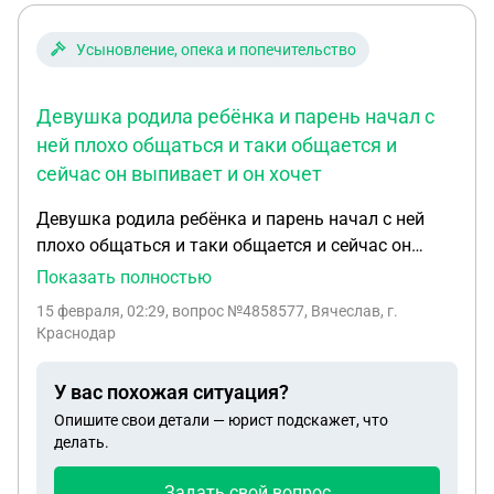
Усыновление, опека и попечительство
Девушка родила ребёнка и парень начал с
ней плохо общаться и таки общается и
сейчас он выпивает и он хочет
Девушка родила ребёнка и парень начал с ней
плохо общаться и таки общается и сейчас он
выпивает и он хочет забрать ребёнка себе и
Показать полностью
девушка нашла себе нормального парня который
15 февраля, 02:29
, вопрос №4858577, Вячеслав, г.
готов воспитывать этого ребёнка месте с
Краснодар
девушкой а бывший у девушки угрожает а
девушка ему не запрещает с ребёнком общаться
У вас похожая ситуация?
и бывший еге распускал руки на девушку
Опишите свои детали — юрист подскажет, что
получится у него забрать ребёнка у матери
делать.
Задать свой вопрос