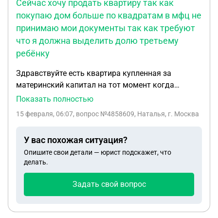
Сейчас хочу продать квартиру так как
покупаю дом больше по квадратам в мфц не
принимаю мои документы так как требуют
что я должна выделить долю третьему
ребёнку
Здравствуйте есть квартира купленная за
материнский капитал на тот момент когда
покупала квартиру было двое детей доли
Показать полностью
естественно выделены закон соблюден. Через год
15 февраля, 06:07
, вопрос №4858609, Наталья, г. Москва
родился 3 ребёнок. Сейчас хочу продать квартиру
так как покупаю дом больше по квадратам в
У вас похожая ситуация?
мфц не принимаю мои документы так как
Опишите свои детали — юрист подскажет, что
требуют что я должна выделить долю третьему
делать.
ребёнку. Хотя в опеке сказали что я не обязана
ему выделять. А мфц не принимает документы на
Задать свой вопрос
купли-продажи