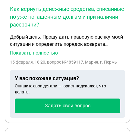
Как вернуть денежные средства, списанные
по уже погашенным долгам и при наличии
рассрочки?
Добрый день. Прошу дать правовую оценку моей
ситуации и определить порядок возврата
незаконно списанных денежных средств. 1.
Показать полностью
Исходные обстоятельства На моем банковском
15 февраля, 18:20
, вопрос №4859117, Мария, г. Пермь
счёте в ПАО «Сбербанк России» числились четыре
ареста, наложенные на основании судебных
У вас похожая ситуация?
приказов. Из них: • по нескольким задолженность
Опишите свои детали — юрист подскажет, что
была полностью погашена ранее; • по одному
делать.
обязательству (взносы на капитальный ремонт)
между мной и взыскателем заключено
Задать свой вопрос
соглашение о рассрочке исполнения, которое я
добросовестно исполняла. Несмотря на это,
аресты продолжали числиться в Сбербанк
Онлайн. ⸻ 2. Списание денежных средств В