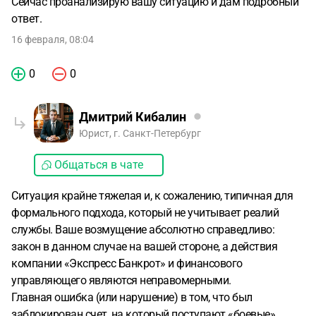
Сейчас проанализирую вашу ситуацию и дам подробный
,блокировать нельзя так как изначально известно,что эти
ответ.
деньги участник тратит так,как желает,по своему
усмотрению
16 февраля, 08:04
0
0
Дмитрий Кибалин
Юрист, г. Санкт-Петербург
Общаться в чате
Ситуация крайне тяжелая и, к сожалению, типичная для
формального подхода, который не учитывает реалий
службы. Ваше возмущение абсолютно справедливо:
закон в данном случае на вашей стороне, а действия
компании «Экспресс Банкрот» и финансового
управляющего являются неправомерными.
Главная ошибка (или нарушение) в том, что был
заблокирован счет, на который поступают «боевые»