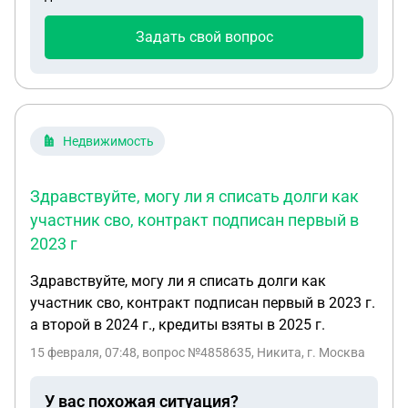
ответили, что это имеется ввиду про соцнайм, а не
просто найм по договору. Действительно ли это
Задать свой вопрос
так, ведь в законе не прописано, что это соцнайм
должен быть? И куда обращаться если найм по
договору тоже подходит под эту статью, ведь все
нам отказывают и говорят, что слышат про такое
впервые? Также хотелось бы узнать поднаем от
Недвижимость
Минобороны и эта компенсация это же разные
выплаты? Следовательно мой муж может
Здравствуйте, могу ли я списать долги как
рассчитывать на обе выплаты или я ошибаюсь?
участник сво, контракт подписан первый в
2023 г
Здравствуйте, могу ли я списать долги как
участник сво, контракт подписан первый в 2023 г.
а второй в 2024 г., кредиты взяты в 2025 г.
15 февраля, 07:48
, вопрос №4858635, Никита, г. Москва
У вас похожая ситуация?