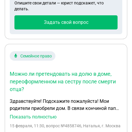
Опишите свои детали — юрист подскажет, что
делать.
Задать свой вопрос
Семейное право
Можно ли претендовать на долю в доме,
переоформленном на сестру после смерти
отца?
Здравствуйте! Подскажите пожалуйста! Мои
родители приобрели дом. В связи кончиной папы,
появился долг и мама в темпе оформила дом на
Показать полностью
среднюю сестру, мы с братом (брат там прописан
15 февраля, 11:30
, вопрос №4858746, Наталья, г. Москва
я нет) остались при своих интересах. Вопрос