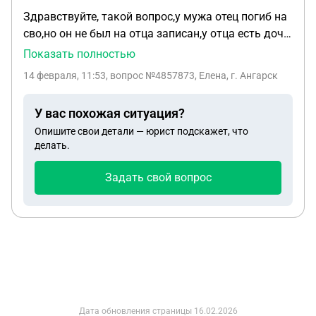
Здравствуйте, такой вопрос,у мужа отец погиб на
сво,но он не был на отца записан,у отца есть дочь
от другой женщины,т.е.предполагаемая сестра
Показать полностью
моего мужа,был суд, назначили ДНК экспертизу,
14 февраля, 11:53
, вопрос №4857873, Елена, г. Ангарск
между мужем и сестрой,может так оказаться,что
эта сестра не биологическая дочь своего отца,а
У вас похожая ситуация?
просто записана на него,экспертиза платная
Опишите свои детали — юрист подскажет, что
дорогая,платить будем мы,что делать, если
делать.
родство вдруг не подтвердиться
Задать свой вопрос
Дата обновления страницы
16.02.2026