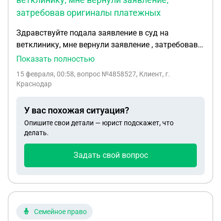
затребовав оригиналы платежных
Здравствуйте подала заявление в суд на
ветклинику, мне вернули заявление , затребовав
оригиналы платежных документов, мне клиника
Показать полностью
выслала только электронные, сейчас обратилась
15 февраля, 00:58
, вопрос №4858527, Клиент, г.
в клинику за заверенными платежными
Краснодар
документами мне отказали, куда обращаться?
У вас похожая ситуация?
Опишите свои детали — юрист подскажет, что
делать.
Задать свой вопрос
Семейное право