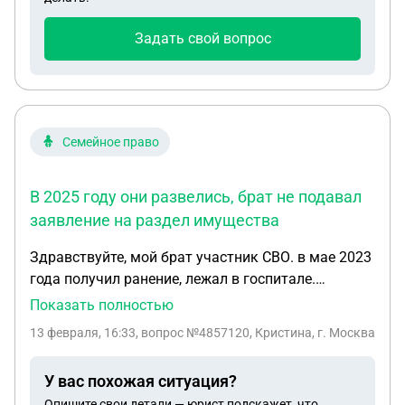
Задать свой вопрос
Семейное право
В 2025 году они развелись, брат не подавал
заявление на раздел имущества
Здравствуйте, мой брат участник СВО. в мае 2023
года получил ранение, лежал в госпитале.
Поступили деньги за ранение, в июле передал
Показать полностью
деньги жене, на которые она купила квартиру и
13 февраля, 16:33
, вопрос №4857120, Кристина, г. Москва
записала ее на себя. В 2025 году они развелись,
брат не подавал заявление на раздел имущества.
У вас похожая ситуация?
На сегодняшний день она хочет ее продать, но у
Опишите свои детали — юрист подскажет, что