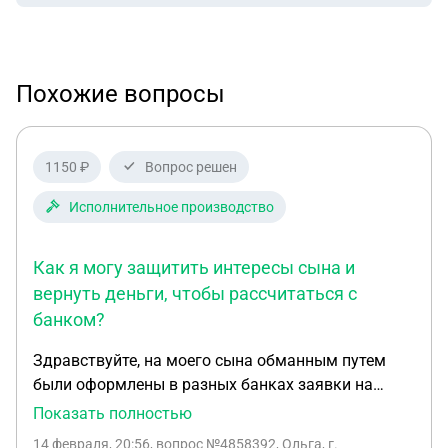
Похожие вопросы
1150 ₽
Вопрос решен
Исполнительное производство
Как я могу защитить интересы сына и
вернуть деньги, чтобы рассчитаться с
банком?
Здравствуйте, на моего сына обманным путем
были оформлены в разных банках заявки на
получение кредита( забрали сим карту, попросили
Показать полностью
сделать фото с паспортом).у него растроиство
14 февраля, 20:56
, вопрос №4858392, Ольга, г.