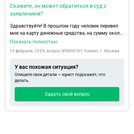
Скажите, он может обратиться в суд с
заявлением?
Здравствуйте! В прошлом году человек перевел
мне на карту денежные средства, на сумму около
100000 руб. Сегодня он потребовал эти деньги
Показать полностью
назад. Сказал, что если я не верну, то он подаст в
13 февраля, 10:05
, вопрос №4856701, Клиент, г. Москва
суд. Скажите, он может обратиться в суд с
заявлением?
У вас похожая ситуация?
Опишите свои детали — юрист подскажет, что
делать.
Задать свой вопрос