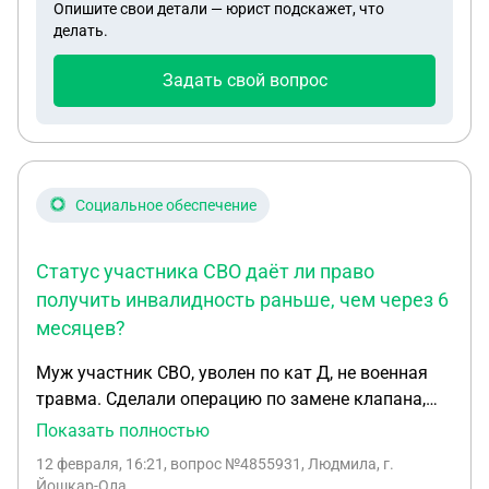
Опишите свои детали — юрист подскажет, что
сейчас вообще можно продать в соответствии с
делать.
законодательством. Он и сам был не против, но
затянули с оформлением до того, что человек
Задать свой вопрос
стал невменяем и перестал узнавать людей.
Какие могут быть варианты сейчас для продажи
этого дома? Всех заранее благодарю за помощь
Социальное обеспечение
Статус участника СВО даёт ли право
получить инвалидность раньше, чем через 6
месяцев?
Муж участник СВО, уволен по кат Д, не военная
травма. Сделали операцию по замене клапана,
провели шунтирование и стендирование.
Показать полностью
Кардиолог сказала, что инвалидность только
12 февраля, 16:21
, вопрос №4855931, Людмила, г.
через 6 месяцев будет установлена. Я сама на
Йошкар-Ола