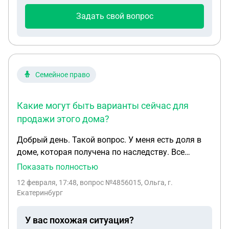
лист! Нужно ли в заявлении на выдачу
Задать свой вопрос
исполнительного листа указывать что ип
прекратило деятельность??? Писать реквизиты
как физ лица??? Или получить исполнительный
лист и уже у судебных приставов изменить
реквизиты???? Спасибо большое
Семейное право
Какие могут быть варианты сейчас для
продажи этого дома?
Добрый день. Такой вопрос. У меня есть доля в
доме, которая получена по наследству. Все
оформлено. 1/3 доли. 2/3 доли принадлежат
Показать полностью
моему родственнику, но он ему много лет и он в
12 февраля, 17:48
, вопрос №4856015, Ольга, г.
деменции. Но не признан недееспособным.
Екатеринбург
Однако никакие документы скорее всего
подписать не сможет. Поступило предложение о
У вас похожая ситуация?
покупке всего дома и возник вопрос. Как его