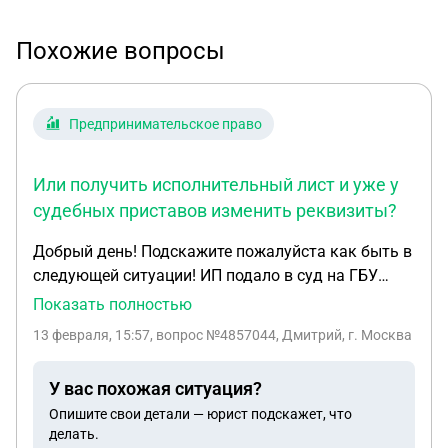
Похожие вопросы
Предпринимательское право
Или получить исполнительный лист и уже у
судебных приставов изменить реквизиты?
Добрый день! Подскажите пожалуйста как быть в
следующей ситуации! ИП подало в суд на ГБУ
Жилищник в Арбитражный суд иск в начале
Показать полностью
декабря 2025 года по поводу неоплаты за
13 февраля, 15:57
, вопрос №4857044, Дмитрий, г. Москва
исполненные контракты! По рабочим причинам,
ИП пришлось закрыть! ИП было закрыто в конце
У вас похожая ситуация?
декабря 2025 года! Суд вынес вердикт оплатить
Опишите свои детали — юрист подскажет, что
задолженность и госпошлину соответственно! На
делать.
данном этапе нужно получить Исполнительный