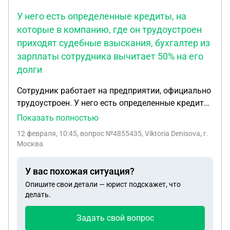
У него есть определенные кредиты, на
которые в компанию, где он трудоустроен
приходят судебные взыскания, бухгалтер из
зарплаты сотрудника вычитает 50% на его
долги
Сотрудник работает на предприятии, официально
трудоустроен. У него есть определенные кредиты,
на которые в компанию, где он трудоустроен
Показать полностью
приходят судебные взыскания, бухгалтер из
12 февраля, 10:45
, вопрос №4855435, Viktoria Denisova, г.
зарплаты сотрудника вычитает 50% на его долги.
Москва
Может ли предприятие применить какие-либо
меры по отношению к сотруднику, вплоть до
У вас похожая ситуация?
увольнения.
Опишите свои детали — юрист подскажет, что
делать.
Задать свой вопрос