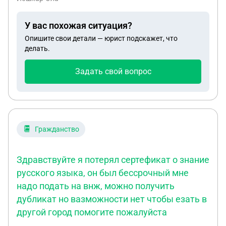
пенсии по старости, есть дочь 18 лет, которая
обучается, как жить на одну пенсию. На
У вас похожая ситуация?
лекарства денег даже не хватает, что
Опишите свои детали — юрист подскажет, что
прописывают мужу. Статус участника СВО даёт
делать.
ли право получить инвалидность раньше, чем
через 6 месяцев? Благодарю за ответ.
Задать свой вопрос
Гражданство
Здравствуйте я потерял сертефикат о знание
русского языка, он был бессрочный мне
надо подать на внж, можно получить
дубликат но вазможности нет чтобы езать в
другой город помогите пожалуйста