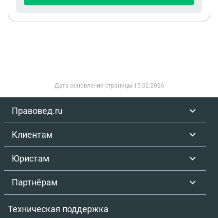
делать в такой ситуации, если за коммунальные
услуги не платила не я , а повестка в суд пришла
мне как собственнику квартиры
Дата обновления страницы
15.02.2026
Правовед.ru
Клиентам
Юристам
Партнёрам
Техническая поддержка