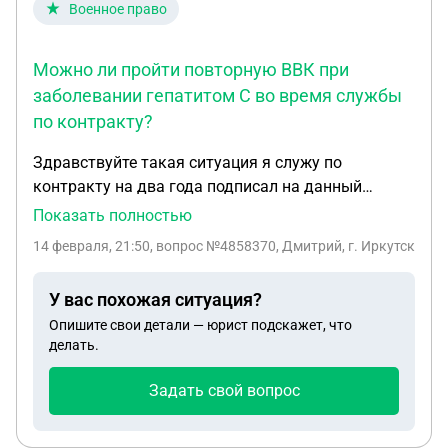
Военное право
Можно ли пройти повторную ВВК при
заболевании гепатитом С во время службы
по контракту?
Здравствуйте такая ситуация я служу по
контракту на два года подписал на данный
момент идёт третий год в 24 году после ранения у
Показать полностью
меня был обнаружен гепатит с с минимальной
14 февраля, 21:50
, вопрос №4858370, Дмитрий, г. Иркутск
активностью сказали что уволят тянули время
потом в 25 году в сентябре сняли гепатит из
У вас похожая ситуация?
списка заболеваний и поставили мне группу А. А
Опишите свои детали — юрист подскажет, что
сейчас опять включили эту болезнь в список
делать.
социально опасных болезней могут ли я пройти
повторно ввк
Задать свой вопрос