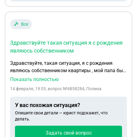
Все
Здравствуйте такая ситуация я с рождения
являюсь собственником
Здравствуйте, такая ситуация, я с рождения
являюсь собственником квартиры , мой папа был
лицом , который в случае каких-либо ситуаций
Показать полностью
представлял бы мои интересы и он там прописан,
14 февраля, 19:53
, вопрос №4858284, Полина
с 2021 года он не платил за коммунальные услуги
и прочие платежи по этой квартире , в 2025 году
У вас похожая ситуация?
нам позвонили и сообщили об этой проблеме , 17
Опишите свои детали — юрист подскажет, что
апреля 2025 года мне исполнилось 18 лет и я
делать.
официально вступила в права собственника , на
днях мне пришла повестка в суд от рэу за долг в
Задать свой вопрос
размере 207 тысяч рублей , подскажите, что