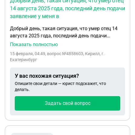
Добрый день, такая ситуация, что умер отец
14 августа 2025 года, последний день подачи
заявление у меня в
Добрый день, такая ситуация, что умер отец 14
августа 2025 года, последний день подачи
заявление у меня в понедельник 16 числа, т.к 14
Показать полностью
число это выходной день и такая ситуация, что у
15 февраля, 04:49
, вопрос №4858603, Кирилл, г.
меня нету, моего свидетельства о рождение,
Екатеринбург
смогу ли я подать заявление о наследстве для
начала без свидетельства о рождение?
У вас похожая ситуация?
Опишите свои детали — юрист подскажет, что
делать.
Задать свой вопрос