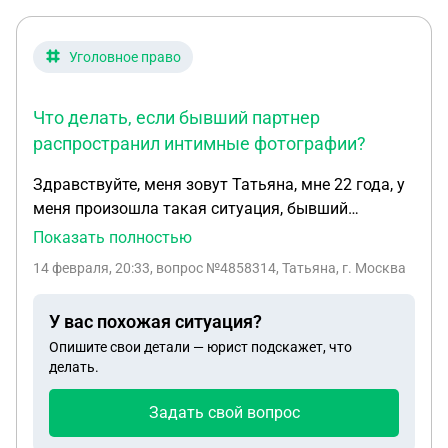
Уголовное право
Что делать, если бывший партнер
распространил интимные фотографии?
Здравствуйте, меня зовут Татьяна, мне 22 года, у
меня произошла такая ситуация, бывший
молодой человек 4,5 года назад разослал мои
Показать полностью
интимные фото друзьям , у меня до сих пор
14 февраля, 20:33
, вопрос №4858314, Татьяна, г. Москва
остались скриншоты где он писал и отправлял
фото, так же остались фото его страницы и он до
У вас похожая ситуация?
сих пор пользуется этой страницей, скажите
Опишите свои детали — юрист подскажет, что
пожалуйста что делать в данной ситуации?
делать.
Задать свой вопрос