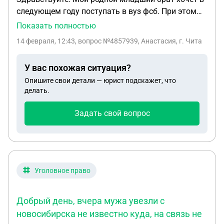
следующем году поступать в вуз фсб. При этом
мой гражданский супруг (брак не
Показать полностью
зарегистрирован) имеет погашенную судимость.
14 февраля, 12:43
, вопрос №4857939, Анастасия, г. Чита
Так же есть общий ребенок, у которого он указан
в свидетельстве об рождении. Подскажите,
У вас похожая ситуация?
является ли он близким родственником и может
Опишите свои детали — юрист подскажет, что
ли судимость послужить отказом для
делать.
поступления?
Задать свой вопрос
Уголовное право
Добрый день, вчера мужа увезли с
новосибирска не известно куда, на связь не