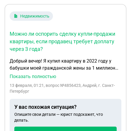
Недвижимость
Можно ли оспорить сделку купли-продажи
квартиры, если продавец требует доплату
через 3 года?
Добрый вечер! Я купил квартиру в 2022 году у
бабушки моей гражданской жены за 1 миллион
рублей , ДКП заверили у нотариуса, где также
Показать полностью
была прописан эта сумма. Но в ДКП нотариус
13 февраля, 01:21
, вопрос №4856423, Андрей, г. Санкт-
указал что деньги были переданы продавцу
Петербург
представителем покупателя на момент
подписания ДКП (продавец так сказала сама
У вас похожая ситуация?
нотариусу), но на самом деле деньги мы передали
Опишите свои детали — юрист подскажет, что
наличными через месяц по согласованию с
делать.
продавцом и написали расписку и переслали фото