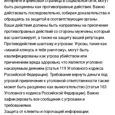
интернете и фейковая страница в социальной сети, могут
обиделся,что отказалась с ним работать.дарил подарки и
быть расценены как противоправные действия. Важно
хотел что бы я ему их вернула.подарки его ему
действовать последовательно, собирая доказательства и
возвращены даже больше чем он подарил.этот человек
обращаясь за защитой в соответствующие органы.
второй еще создал страницу в вк фейк от моего
Ваши действия должны быть направлены на пресечение
имени.сколько там людей обманул неизвестно.писали в
противоправных действий со стороны мужчины, который
техподдержку что бы заблокировали.и за опровержение
вас шантажирует, а также на защиту вашей репутации.
требует 90 тысяч.и этот мужчина писал заявление ,но
Противодействие шантажу и угрозам: Угрозы, такие как
дело не возбудили,тк он что хотел получил,а остальное
«мамой клянусь я тебя уничтожу», могут быть
просто сам подарил на 8 марта и др.
Как защищаться от
квалифицированы как угроза убийством или
первого?что делать?действительно ли меня из дома
причинением вреда здоровью, что является уголовно
увезут в москву через его крестного из фсб?буквально
наказуемым деянием (статья 119 Уголовного кодекса
вчера написал сообщение "мамой клянусь я тебя
Российской Федерации). Требование вернуть деньги под
уничтожу".
угрозой привлечения к уголовной ответственности также
может быть расценено как вымогательство (статья 163
Уголовного кодекса Российской Федерации). Важно
зафиксировать все сообщения с угрозами и
требованиями.
Защита от клеветы и порочащей информации: