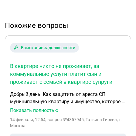
Похожие вопросы
Взыскание задолженности
В квартире никто не проживает, за
коммунальные услуги платит сын и
проживает с семьёй в квартире супруги
Добрый день! Как защитить от ареста СП
муниципальную квартиру и имущество, которое в
ней находится, если в ней прописаны мать-
Показать полностью
должник (700 000 за кредиты) и взрослый сын? В
14 февраля, 12:54
, вопрос №4857945, Татьяна Гирева, г.
квартире никто не проживает, за коммунальные
Москва
услуги платит сын и проживает с семьёй в