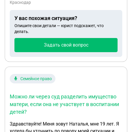
использованием мат капитала? кадастровая
Краснодар
стоимость участка +-300тыс руб, кадастровая
стоимость дома +-1,2 млн руб. Дом в
У вас похожая ситуация?
неудовлетворительном состоянии, требуется
Опишите свои детали — юрист подскажет, что
косметический ремонт. Площадь 86кв, дом
делать.
отдельно стоящий.
Задать свой вопрос
Семейное право
Можно ли через суд разделить имущество
матери, если она не участвует в воспитании
детей?
Здравствуйте! Меня зовут Наталья, мне 19 лет. Я
хотела бы уточнить по поводу моей ситуации и