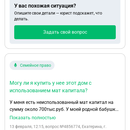
квартире супруги. Мать же проживает в доме
У вас похожая ситуация?
родственников и не платит ни по долгам за
Опишите свои детали — юрист подскажет, что
кредиты, ни за коммуналку по квартире, в
делать.
которой прописана.
Задать свой вопрос
Семейное право
Могу ли я купить у нее этот дом с
использованием мат капитала?
У меня есть неиспользованный мат капитал на
сумму около 700тыс.руб. У моей родной бабушки
(мать моей матери) есть дом, оформленный на
Показать полностью
нее. Могу ли я купить у нее этот дом с
13 февраля, 12:15
, вопрос №4856774, Екатерина, г.